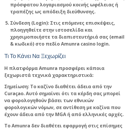
πρόσφατου λογαριασμού κοινής ωφέλειας ή
τραπέζης ως απόδειξη διεύθυνσης.
Σύνδεση (Login)
: Στις επόμενες επισκέψεις,
πλοηγηθείτε στην ιστοσελίδα και
χρησιμοποιήστε τα διαπιστευτήριά σας (email
& κωδικό) στο πεδίο Amunra casino login.
Τι Το Κάνει Να Ξεχωρίζει
Η πλατφόρμα Amunra προσφέρει κάποια
ξεχωριστά τεχνικά χαρακτηριστικά:
Σημείωση:
Το καζίνο διαθέτει άδεια από την
Curaçao. Αυτό σημαίνει ότι τα κέρδη σας μπορεί
να φορολογηθούν βάσει των εθνικών
φορολογικών νόμων, σε αντίθεση με καζίνα που
έχουν άδεια από την MGA ή από ελληνικές αρχές.
Το Amunra δεν διαθέτει εφαρμογή στις επίσημες