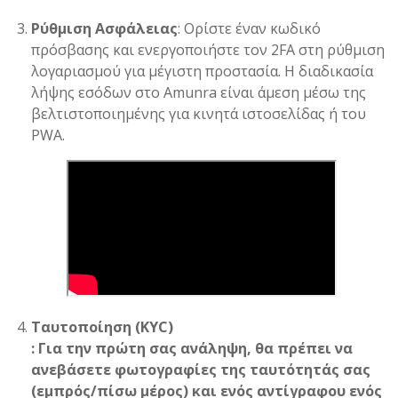
Ρύθμιση Ασφάλειας
: Ορίστε έναν κωδικό
πρόσβασης και ενεργοποιήστε τον 2FA στη ρύθμιση
λογαριασμού για μέγιστη προστασία. Η διαδικασία
λήψης εσόδων στο Amunra είναι άμεση μέσω της
βελτιστοποιημένης για κινητά ιστοσελίδας ή του
PWA.
Ταυτοποίηση (KYC)
: Για την πρώτη σας ανάληψη, θα πρέπει να
ανεβάσετε φωτογραφίες της ταυτότητάς σας
(εμπρός/πίσω μέρος) και ενός αντίγραφου ενός