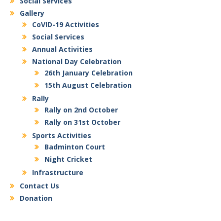
Social Services
Gallery
CoVID-19 Activities
Social Services
Annual Activities
National Day Celebration
26th January Celebration
15th August Celebration
Rally
Rally on 2nd October
Rally on 31st October
Sports Activities
Badminton Court
Night Cricket
Infrastructure
Contact Us
Donation