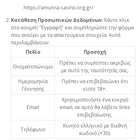
https://amunra-casino.org.gr/
Κατάθεση Προσωπικών Δεδομένων
: Κάντε κλικ
στο κουμπί “Εγγραφή” και συμπληρώστε την φόρμα
που ανοίγει με τα απαιτούμενα στοιχεία. Αυτά
περιλαμβάνουν:
Πεδίο
Προσοχή
Πρέπει να συμπίπτει ακριβώς
Ονοματεπώνυμο
με αυτό της ταυτότητάς σας.
Ημερομηνία
Πρέπει να επιβεβαιώνει ότι
Γέννησης
είστε 18+.
Χρησιμοποιήστε ένα ενεργό
Email
email, σε αυτό θα λάβετε links
επιβεβαίωσης.
Κινητό ελληνικό με διεθνή
Τηλέφωνο
κωδικό (+30).