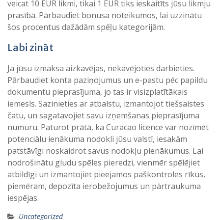
veicat 10 EUR likmi, tikai 1 EUR tiks ieskaitīts jūsu likmju
prasībā. Pārbaudiet bonusa noteikumos, lai uzzinātu
šos procentus dažādām spēļu kategorijām.
Labi zināt
Ja jūsu izmaksa aizkavējas, nekavējoties darbieties.
Pārbaudiet konta paziņojumus un e-pastu pēc papildu
dokumentu pieprasījuma, jo tas ir visizplatītākais
iemesls. Sazinieties ar atbalstu, izmantojot tiešsaistes
čatu, un sagatavojiet savu izņemšanas pieprasījuma
numuru. Paturot prātā, ka Curacao licence var nozīmēt
potenciālu ienākuma nodokli jūsu valstī, iesakām
patstāvīgi noskaidrot savus nodokļu pienākumus. Lai
nodrošinātu gludu spēles pieredzi, vienmēr spēlējiet
atbildīgi un izmantojiet pieejamos paškontroles rīkus,
piemēram, depozīta ierobežojumus un pārtraukuma
iespējas.
Uncategorized