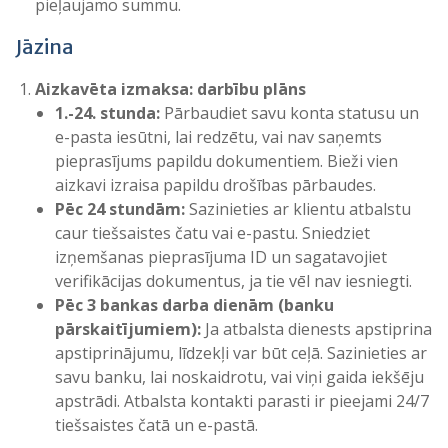
pieļaujamo summu.
Jāzina
Aizkavēta izmaksa: darbību plāns
1.-24. stunda:
Pārbaudiet savu konta statusu un
e-pasta iesūtni, lai redzētu, vai nav saņemts
pieprasījums papildu dokumentiem. Bieži vien
aizkavi izraisa papildu drošības pārbaudes.
Pēc 24 stundām:
Sazinieties ar klientu atbalstu
caur tiešsaistes čatu vai e-pastu. Sniedziet
izņemšanas pieprasījuma ID un sagatavojiet
verifikācijas dokumentus, ja tie vēl nav iesniegti.
Pēc 3 bankas darba dienām (banku
pārskaitījumiem):
Ja atbalsta dienests apstiprina
apstiprinājumu, līdzekļi var būt ceļā. Sazinieties ar
savu banku, lai noskaidrotu, vai viņi gaida iekšēju
apstrādi. Atbalsta kontakti parasti ir pieejami 24/7
tiešsaistes čatā un e-pastā.