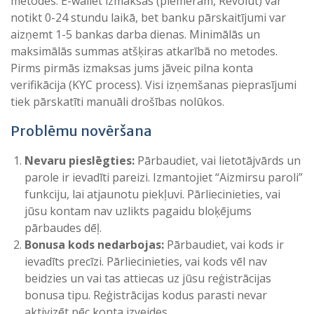
metodes. E-wallet izmaksas (piemēram, Revolut) var
notikt 0-24 stundu laikā, bet banku pārskaitījumi var
aizņemt 1-5 bankas darba dienas. Minimālās un
maksimālās summas atšķiras atkarībā no metodes.
Pirms pirmās izmaksas jums jāveic pilna konta
verifikācija (KYC process). Visi izņemšanas pieprasījumi
tiek pārskatīti manuāli drošības nolūkos.
Problēmu novēršana
Nevaru pieslēgties:
Pārbaudiet, vai lietotājvārds un
parole ir ievadīti pareizi. Izmantojiet “Aizmirsu paroli”
funkciju, lai atjaunotu piekļuvi. Pārliecinieties, vai
jūsu kontam nav uzlikts pagaidu bloķējums
pārbaudes dēļ.
Bonusa kods nedarbojas:
Pārbaudiet, vai kods ir
ievadīts precīzi. Pārliecinieties, vai kods vēl nav
beidzies un vai tas attiecas uz jūsu reģistrācijas
bonusa tipu. Reģistrācijas kodus parasti nevar
aktivizēt pēc konta izveides.