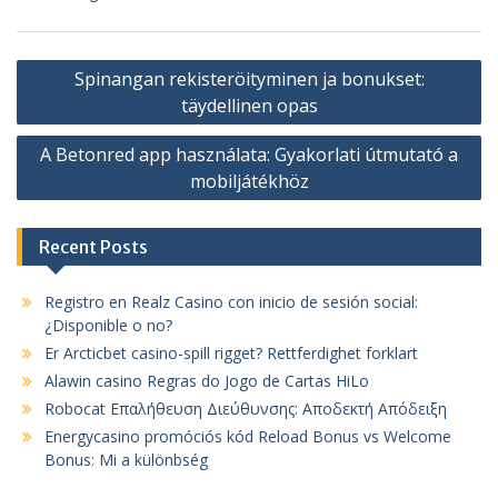
Post
Spinangan rekisteröityminen ja bonukset:
navigation
täydellinen opas
A Betonred app használata: Gyakorlati útmutató a
mobiljátékhöz
Recent Posts
Registro en Realz Casino con inicio de sesión social:
¿Disponible o no?
Er Arcticbet casino-spill rigget? Rettferdighet forklart
Alawin casino Regras do Jogo de Cartas HiLo
Robocat Επαλήθευση Διεύθυνσης: Αποδεκτή Απόδειξη
Energycasino promóciós kód Reload Bonus vs Welcome
Bonus: Mi a különbség