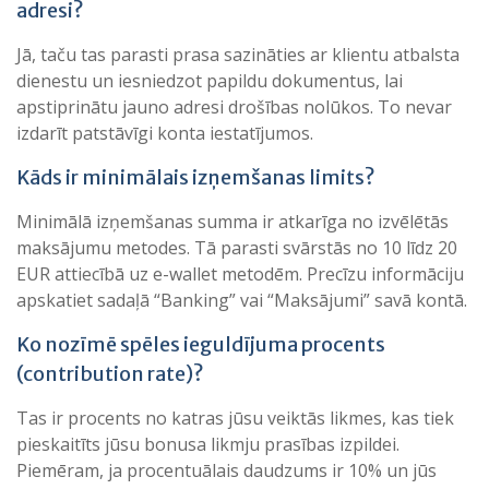
adresi?
Jā, taču tas parasti prasa sazināties ar klientu atbalsta
dienestu un iesniedzot papildu dokumentus, lai
apstiprinātu jauno adresi drošības nolūkos. To nevar
izdarīt patstāvīgi konta iestatījumos.
Kāds ir minimālais izņemšanas limits?
Minimālā izņemšanas summa ir atkarīga no izvēlētās
maksājumu metodes. Tā parasti svārstās no 10 līdz 20
EUR attiecībā uz e-wallet metodēm. Precīzu informāciju
apskatiet sadaļā “Banking” vai “Maksājumi” savā kontā.
Ko nozīmē spēles ieguldījuma procents
(contribution rate)?
Tas ir procents no katras jūsu veiktās likmes, kas tiek
pieskaitīts jūsu bonusa likmju prasības izpildei.
Piemēram, ja procentuālais daudzums ir 10% un jūs