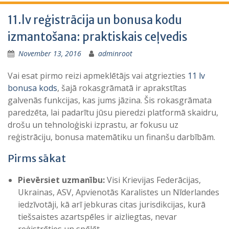
11.lv reģistrācija un bonusa kodu
izmantošana: praktiskais ceļvedis
November 13, 2016
adminroot
Vai esat pirmo reizi apmeklētājs vai atgriezties
11 lv
bonusa kods
, šajā rokasgrāmatā ir aprakstītas
galvenās funkcijas, kas jums jāzina. Šis rokasgrāmata
paredzēta, lai padarītu jūsu pieredzi platformā skaidru,
drošu un tehnoloģiski izprastu, ar fokusu uz
reģistrāciju, bonusa matemātiku un finanšu darbībām.
Pirms sākat
Pievērsiet uzmanību:
Visi Krievijas Federācijas,
Ukrainas, ASV, Apvienotās Karalistes un Nīderlandes
iedzīvotāji, kā arī jebkuras citas jurisdikcijas, kurā
tiešsaistes azartspēles ir aizliegtas, nevar