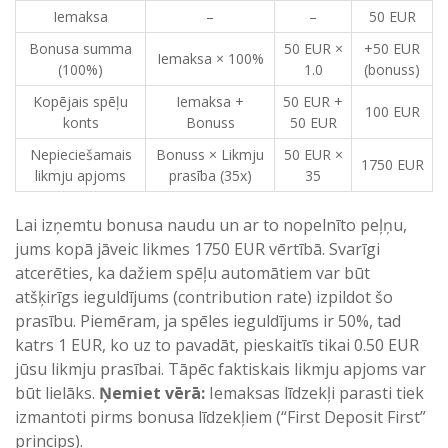
Iemaksa
–
–
50 EUR
Bonusa summa
50 EUR ×
+50 EUR
Iemaksa × 100%
(100%)
1.0
(bonuss)
Kopējais spēļu
Iemaksa +
50 EUR +
100 EUR
konts
Bonuss
50 EUR
Nepieciešamais
Bonuss × Likmju
50 EUR ×
1750 EUR
likmju apjoms
prasība (35x)
35
Lai izņemtu bonusa naudu un ar to nopelnīto peļņu,
jums kopā jāveic likmes 1750 EUR vērtībā. Svarīgi
atcerēties, ka dažiem spēļu automātiem var būt
atšķirīgs ieguldījums (contribution rate) izpildot šo
prasību. Piemēram, ja spēles ieguldījums ir 50%, tad
katrs 1 EUR, ko uz to pavadāt, pieskaitīs tikai 0.50 EUR
jūsu likmju prasībai. Tāpēc faktiskais likmju apjoms var
būt lielāks.
Ņemiet vērā:
Iemaksas līdzekļi parasti tiek
izmantoti pirms bonusa līdzekļiem (“First Deposit First”
princips).