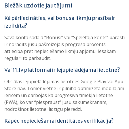
Biežāk uzdotie jautājumi
Kā pārliecināties, vai bonusa likmju prasība ir
izpildīta?
Savā konta sadaļā “Bonusi” vai “Spēlētāja konts” parasti
ir norādīts jūsu pašreizējais progresa procents
attiecībā pret nepieciešamo likmju apjomu. Iesakām
regulāri to pārbaudīt.
Vai 11.lv platformai ir lejupielādējama lietotne?
Oficiālas lejupielādējamas lietotnes Google Play vai App
Store nav. Tomēr vietne ir pilnībā optimizēta mobilajām
ierīcēm un darbojas kā progresīva tīmekļa lietotne
(PWA), ko var “piespraust” jūsu sākumekrānam,
nodrošinot lietotnei līdzīgu pieredzi.
Kāpēc nepieciešama identitātes verifikācija?