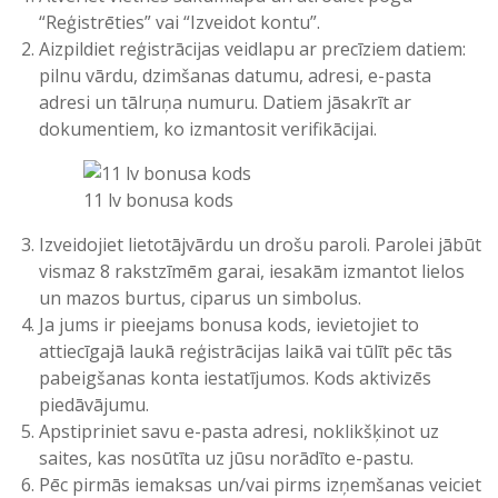
“Reģistrēties” vai “Izveidot kontu”.
Aizpildiet reģistrācijas veidlapu ar precīziem datiem:
pilnu vārdu, dzimšanas datumu, adresi, e-pasta
adresi un tālruņa numuru. Datiem jāsakrīt ar
dokumentiem, ko izmantosit verifikācijai.
11 lv bonusa kods
Izveidojiet lietotājvārdu un drošu paroli. Parolei jābūt
vismaz 8 rakstzīmēm garai, iesakām izmantot lielos
un mazos burtus, ciparus un simbolus.
Ja jums ir pieejams bonusa kods, ievietojiet to
attiecīgajā laukā reģistrācijas laikā vai tūlīt pēc tās
pabeigšanas konta iestatījumos. Kods aktivizēs
piedāvājumu.
Apstipriniet savu e-pasta adresi, noklikšķinot uz
saites, kas nosūtīta uz jūsu norādīto e-pastu.
Pēc pirmās iemaksas un/vai pirms izņemšanas veiciet