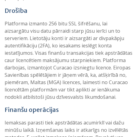
Drošība
Platforma izmanto 256 bitu SSL šifrēšanu, lai
aizsargātu visu datu pārraidi starp jūsu ierīci un to
serveriem. Lietotāju konti ir aizsargāti ar divpakāpju
autentifikāciju (2FA), ko iesakams ieslēgt konta
iestatījumos. Visas finanšu transakcijas tiek apstrādātas
caur licencētiem maksājumu starpniekiem. Platforma
darbojas, izmantojot Curacao izsniegtu licence. Eiropas
Savienības spēlētājiem ir jāņem vērā, ka, atšķirībā no,
piemēram, Maltas (MGA) licences, laimesti no Curacao
licencētām platformām var tikt aplikti ar ienākuma
nodokli atbilstoši jūsu dzīvesvalsts likumdošanai.
Finanšu operācijas
Iemaksas parasti tiek apstrādātas acumirklī vai dažu
minūšu laikā. Izņemšanas laiks ir atkarīgs no izvēlētās