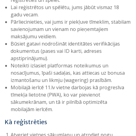
reģistrēties un spēlēt.
Lai reģistrētos un spēlētu, jums jābūt vismaz 18
gadu vecam.
Pārliecinieties, vai jums ir piekļuve tīmeklim, stabilam
savienojumam un vienam no pieņemtajiem
maksājumu veidiem.
Būsiet gatavi nodrošināt identitātes verifikācijas
dokumentus (pases vai ID karti, adreses
apstiprinājumu).
Noteikti izlasiet platformas noteikumus un
nosacījumus, īpaši sadaļas, kas attiecas uz bonusa
izmantošanu un likmju (wagering) prasībām.
Mobilajā ierīcē 11.lv vietne darbojas kā progresīva
tīmekļa lietotne (PWA), ko var pievienot
sākumekrānam, un tā ir pilnībā optimizēta
mobilajām ierīcēm.
Kā reģistrēties
Atveriet vietnes sākumlapu un atrodiet pogu