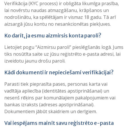
Verifikācija (KYC process) ir obligāta likumīga prasība,
lai novērstu naudas atmazgāšanu, krāpšanos un
nodrošinātu, ka spēlētājam ir vismaz 18 gadu. Tā arī
aizsargā jūsu kontu no nesankcionētas piekļuves.
Ko darīt, ja esmu aizmirsis konta paroli?
Lietojiet pogu “Aizmirsu paroli” pieslēgšanās logā. Jums
tiks nosūtīta saite uz jūsu reģistrēto e-pasta adresi, lai
izveidotu jaunu drošu paroli.
Kādi dokumenti ir nepieciešami verifikācijai?
Parasti tiek pieprasīta pases, personas karta vai
vadītāja apliecība (identitātes apstiprināšanai) un
nesenš rēķins par komunālajiem pakalpojumiem vai
bankas izraksts (adreses apstiprināšanai).
Dokumentiem jābūt skaidriem un derīgiem.
Vai iespējams mainīt savu reģistrēto e-pasta