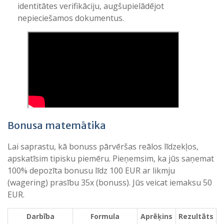
identitātes verifikāciju, augšupielādējot
nepieciešamos dokumentus.
Bonusa matemātika
Lai saprastu, kā bonuss pārvēršas reālos līdzekļos,
apskatīsim tipisku piemēru. Pieņemsim, ka jūs saņemat
100% depozīta bonusu līdz 100 EUR ar likmju
(wagering) prasību 35x (bonuss). Jūs veicat iemaksu 50
EUR.
Darbība
Formula
Aprēķins
Rezultāts