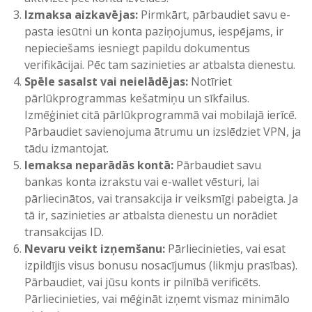
Izmaksa aizkavējas:
Pirmkārt, pārbaudiet savu e-
pasta iesūtni un konta paziņojumus, iespējams, ir
nepieciešams iesniegt papildu dokumentus
verifikācijai. Pēc tam sazinieties ar atbalsta dienestu.
Spēle sasalst vai neielādējas:
Notīriet
pārlūkprogrammas kešatmiņu un sīkfailus.
Izmēģiniet citā pārlūkprogrammā vai mobilajā ierīcē.
Pārbaudiet savienojuma ātrumu un izslēdziet VPN, ja
tādu izmantojat.
Iemaksa neparādās kontā:
Pārbaudiet savu
bankas konta izrakstu vai e-wallet vēsturi, lai
pārliecinātos, vai transakcija ir veiksmīgi pabeigta. Ja
tā ir, sazinieties ar atbalsta dienestu un norādiet
transakcijas ID.
Nevaru veikt izņemšanu:
Pārliecinieties, vai esat
izpildījis visus bonusu nosacījumus (likmju prasības).
Pārbaudiet, vai jūsu konts ir pilnībā verificēts.
Pārliecinieties, vai mēģināt izņemt vismaz minimālo