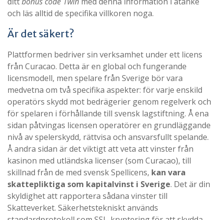
ditt
bonus code 1win
med denna information i åtanke
och läs alltid de specifika villkoren noga.
Är det säkert?
Plattformen bedriver sin verksamhet under ett licens
från Curacao. Detta är en global och fungerande
licensmodell, men spelare från Sverige bör vara
medvetna om två specifika aspekter: för varje enskild
operatörs skydd mot bedrägerier genom regelverk och
för spelaren i förhållande till svensk lagstiftning. Å ena
sidan påtvingas licensen operatörer en grundläggande
nivå av spelerskydd, rättvisa och ansvarsfullt spelande.
Å andra sidan är det viktigt att veta att vinster från
kasinon med utländska licenser (som Curacao), till
skillnad från de med svensk Spellicens,
kan vara
skattepliktiga som kapitalvinst i Sverige
. Det är din
skyldighet att rapportera sådana vinster till
Skatteverket. Säkerhetstekniskt används
standardprotokoll som SSL-kryptering för att skydda