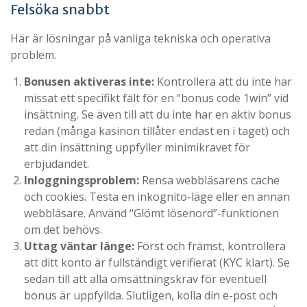
Felsöka snabbt
Här är lösningar på vanliga tekniska och operativa
problem.
Bonusen aktiveras inte:
Kontrollera att du inte har
missat ett specifikt fält för en “bonus code 1win” vid
insättning. Se även till att du inte har en aktiv bonus
redan (många kasinon tillåter endast en i taget) och
att din insättning uppfyller minimikravet för
erbjudandet.
Inloggningsproblem:
Rensa webbläsarens cache
och cookies. Testa en inkognito-läge eller en annan
webbläsare. Använd “Glömt lösenord”-funktionen
om det behövs.
Uttag väntar länge:
Först och främst, kontrollera
att ditt konto är fullständigt verifierat (KYC klart). Se
sedan till att alla omsättningskrav för eventuell
bonus är uppfyllda. Slutligen, kolla din e-post och