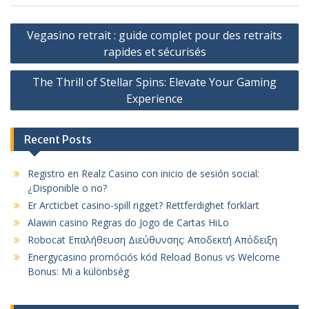
Post
Vegasino retrait : guide complet pour des retraits
navigation
rapides et sécurisés
The Thrill of Stellar Spins: Elevate Your Gaming
Experience
Recent Posts
Registro en Realz Casino con inicio de sesión social:
¿Disponible o no?
Er Arcticbet casino-spill rigget? Rettferdighet forklart
Alawin casino Regras do Jogo de Cartas HiLo
Robocat Επαλήθευση Διεύθυνσης: Αποδεκτή Απόδειξη
Energycasino promóciós kód Reload Bonus vs Welcome
Bonus: Mi a különbség