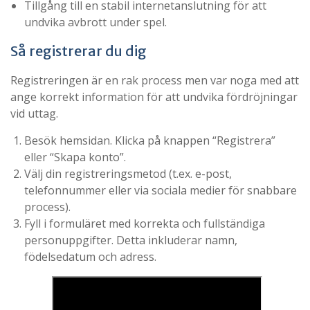
Tillgång till en stabil internetanslutning för att
undvika avbrott under spel.
Så registrerar du dig
Registreringen är en rak process men var noga med att
ange korrekt information för att undvika fördröjningar
vid uttag.
Besök hemsidan. Klicka på knappen “Registrera”
eller “Skapa konto”.
Välj din registreringsmetod (t.ex. e-post,
telefonnummer eller via sociala medier för snabbare
process).
Fyll i formuläret med korrekta och fullständiga
personuppgifter. Detta inkluderar namn,
födelsedatum och adress.