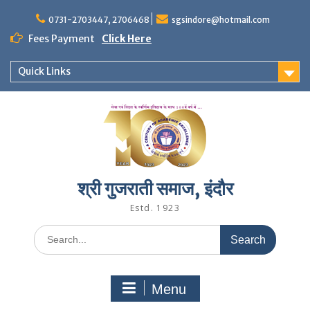
Skip
to
0731-2703447, 2706468
sgsindore@hotmail.com
content
Fees Payment
Click Here
Quick Links
श्री गुजराती समाज, इंदौर
Estd. 1923
Search
for:
Menu