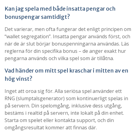
Kan jag spela med både insatta pengar och
bonuspengar samtidigt?
Det varierar, men ofta fungerar det enligt principen om
“wallet segregation”. Insatta pengar används först, och
när de är slut börjar bonuspenningarna användas. Läs
reglerna för din specifika bonus – de anger exakt hur
pengarna används och vilka spel som är tillåtna.
Vad händer om mitt spel kraschar i mitten av en
hög vinst?
Inget att oroa sig för. Alla seriösa spel använder ett
RNG (slumptalsgenerator) som kontinuerligt spelas in
på servern. Din spelomgång, inklusive dess utgång,
bestäms i realtid på servern, inte lokalt på din enhet.
Starta om spelet eller kontakta support, och din
omgångsresultat kommer att finnas där.