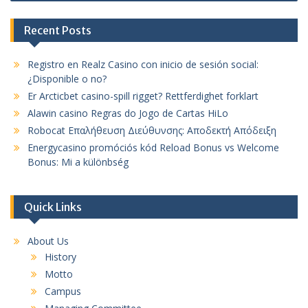
Recent Posts
Registro en Realz Casino con inicio de sesión social:
¿Disponible o no?
Er Arcticbet casino-spill rigget? Rettferdighet forklart
Alawin casino Regras do Jogo de Cartas HiLo
Robocat Επαλήθευση Διεύθυνσης: Αποδεκτή Απόδειξη
Energycasino promóciós kód Reload Bonus vs Welcome
Bonus: Mi a különbség
Quick Links
About Us
History
Motto
Campus