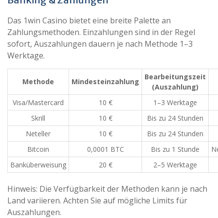
Das 1win Casino bietet eine breite Palette an
Zahlungsmethoden. Einzahlungen sind in der Regel
sofort, Auszahlungen dauern je nach Methode 1–3
Werktage.
Bearbeitungszeit
Methode
Mindesteinzahlung
(Auszahlung)
Visa/Mastercard
10 €
1–3 Werktage
Skrill
10 €
Bis zu 24 Stunden
Neteller
10 €
Bis zu 24 Stunden
Bitcoin
0,0001 BTC
Bis zu 1 Stunde
N
Banküberweisung
20 €
2–5 Werktage
Hinweis: Die Verfügbarkeit der Methoden kann je nach
Land variieren. Achten Sie auf mögliche Limits für
Auszahlungen.