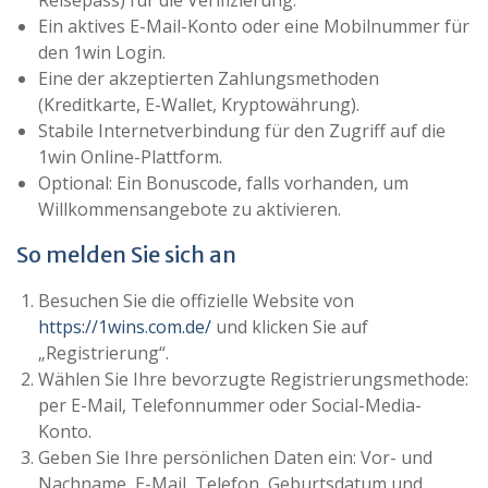
Reisepass) für die Verifizierung.
Ein aktives E-Mail-Konto oder eine Mobilnummer für
den 1win Login.
Eine der akzeptierten Zahlungsmethoden
(Kreditkarte, E-Wallet, Kryptowährung).
Stabile Internetverbindung für den Zugriff auf die
1win Online-Plattform.
Optional: Ein Bonuscode, falls vorhanden, um
Willkommensangebote zu aktivieren.
So melden Sie sich an
Besuchen Sie die offizielle Website von
https://1wins.com.de/
und klicken Sie auf
„Registrierung“.
Wählen Sie Ihre bevorzugte Registrierungsmethode:
per E-Mail, Telefonnummer oder Social-Media-
Konto.
Geben Sie Ihre persönlichen Daten ein: Vor- und
Nachname, E-Mail, Telefon, Geburtsdatum und