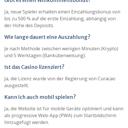
Gibt es einen Willkommensbonus?
Ja, neue Spieler erhalten einen Einzahlungsbonus von
bis zu 500 % auf die erste Einzahlung, abhängig von
der Höhe des Deposits.
Wie lange dauert eine Auszahlung?
Je nach Methode zwischen wenigen Minuten (Krypto)
und 5 Werktagen (Banküberweisung).
Ist das Casino lizenziert?
Ja, die Lizenz wurde von der Regierung von Curacao
ausgestellt.
Kann ich auch mobil spielen?
Ja, die Website ist für mobile Geräte optimiert und kann
als progressive Web-App (PWA) zum Startbildschirm
hinzugefügt werden.