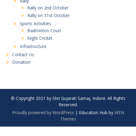
Rally
Rally on 2nd October
Rally on 31st October
Sports Activities
Badminton Court
Night Cricket
Infrastructure
Contact Us
Donation
© Copyright 2021 by Shri Gujarati Samaj, Indore. All Rights
Reserved.
Proudly powered by WordPress
|
Education Hub by
WEN
Themes