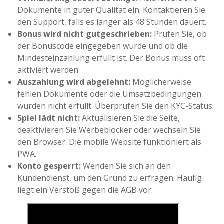
Dokumente in guter Qualität ein. Kontaktieren Sie
den Support, falls es länger als 48 Stunden dauert.
Bonus wird nicht gutgeschrieben:
Prüfen Sie, ob
der Bonuscode eingegeben wurde und ob die
Mindesteinzahlung erfüllt ist. Der Bonus muss oft
aktiviert werden.
Auszahlung wird abgelehnt:
Möglicherweise
fehlen Dokumente oder die Umsatzbedingungen
wurden nicht erfüllt. Überprüfen Sie den KYC-Status.
Spiel lädt nicht:
Aktualisieren Sie die Seite,
deaktivieren Sie Werbeblocker oder wechseln Sie
den Browser. Die mobile Website funktioniert als
PWA.
Konto gesperrt:
Wenden Sie sich an den
Kundendienst, um den Grund zu erfragen. Häufig
liegt ein Verstoß gegen die AGB vor.