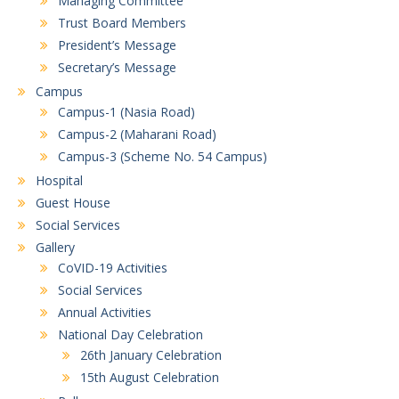
Managing Committee
Trust Board Members
President’s Message
Secretary’s Message
Campus
Campus-1 (Nasia Road)
Campus-2 (Maharani Road)
Campus-3 (Scheme No. 54 Campus)
Hospital
Guest House
Social Services
Gallery
CoVID-19 Activities
Social Services
Annual Activities
National Day Celebration
26th January Celebration
15th August Celebration