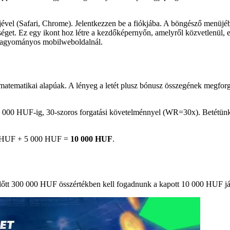
ével (Safari, Chrome). Jelentkezzen be a fiókjába. A böngésző menüjé
et. Ez egy ikont hoz létre a kezdőképernyőn, amelyről közvetlenül, eg
 hagyományos mobilweboldalnál.
atematikai alapúak. A lényeg a letét plusz bónusz összegének megforg
0 000 HUF-ig, 30-szoros forgatási követelménnyel (WR=30x). Betétün
0 HUF + 5 000 HUF =
10 000 HUF
.
tés előtt 300 000 HUF összértékben kell fogadnunk a kapott 10 000 HUF j