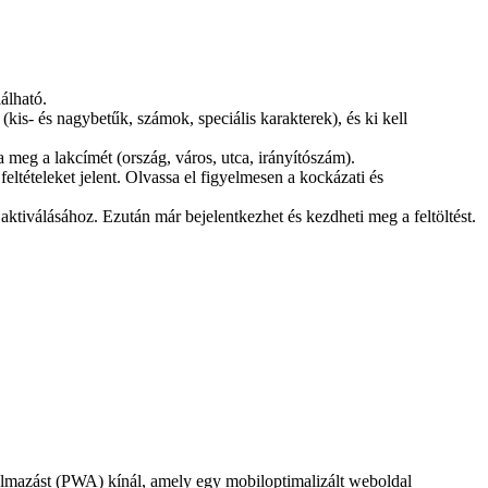
álható.
kis- és nagybetűk, számok, speciális karakterek), és ki kell
a meg a lakcímét (ország, város, utca, irányítószám).
tételeket jelent. Olvassa el figyelmesen a kockázati és
aktiválásához. Ezután már bejelentkezhet és kezdheti meg a feltöltést.
almazást (PWA) kínál, amely egy mobiloptimalizált weboldal