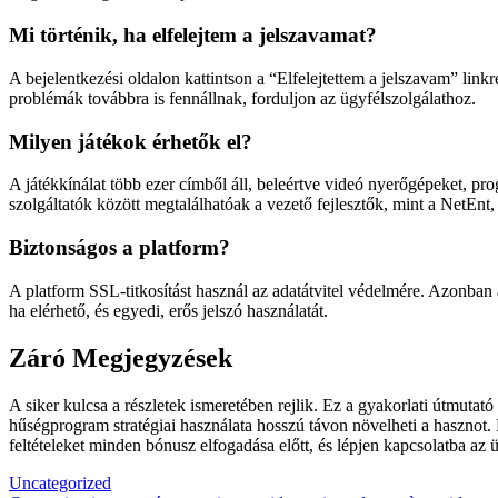
Mi történik, ha elfelejtem a jelszavamat?
A bejelentkezési oldalon kattintson a “Elfelejtettem a jelszavam” linkr
problémák továbbra is fennállnak, forduljon az ügyfélszolgálathoz.
Milyen játékok érhetők el?
A játékkínálat több ezer címből áll, beleértve videó nyerőgépeket, prog
szolgáltatók között megtalálhatóak a vezető fejlesztők, mint a NetEn
Biztonságos a platform?
A platform SSL-titkosítást használ az adatátvitel védelmére. Azonban 
ha elérhető, és egyedi, erős jelszó használatát.
Záró Megjegyzések
A siker kulcsa a részletek ismeretében rejlik. Ez a gyakorlati útmuta
hűségprogram stratégiai használata hosszú távon növelheti a hasznot. M
feltételeket minden bónusz elfogadása előtt, és lépjen kapcsolatba az 
Uncategorized