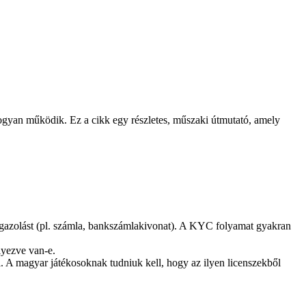
hogyan működik. Ez a cikk egy részletes, műszaki útmutató, amely
migazolást (pl. számla, bankszámlakivonat). A KYC folyamat gyakran
lyezve van-e.
l. A magyar játékosoknak tudniuk kell, hogy az ilyen licenszekből