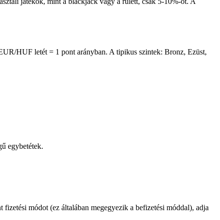
tali játékok, mint a blackjack vagy a rulett, csak 5-10%-ot. A
1 EUR/HUF letét = 1 pont arányban. A tipikus szintek: Bronz, Ezüst,
gű egybetétek.
t fizetési módot (ez általában megegyezik a befizetési móddal), adja