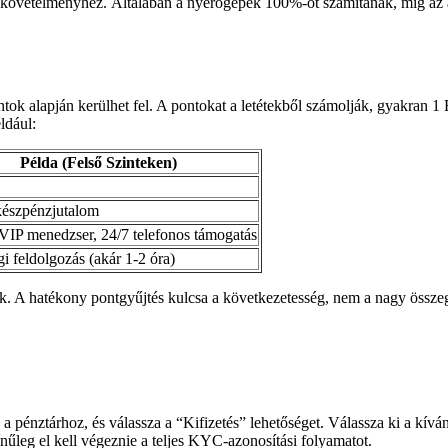
 követelményhez. Általában a nyerőgépek 100%-ot számítanak, míg az asz
ntok alapján kerülhet fel. A pontokat a letétekből számolják, gyakran 
ldául:
Példa (Felső Szinteken)
készpénzjutalom
VIP menedzser, 24/7 telefonos támogatás
i feldolgozás (akár 1-2 óra)
zik. A hatékony pontgyűjtés kulcsa a következetesség, nem a nagy össze
 pénztárhoz, és válassza a “Kifizetés” lehetőséget. Válassza ki a kíván
zínűleg el kell végeznie a teljes KYC-azonosítási folyamatot.