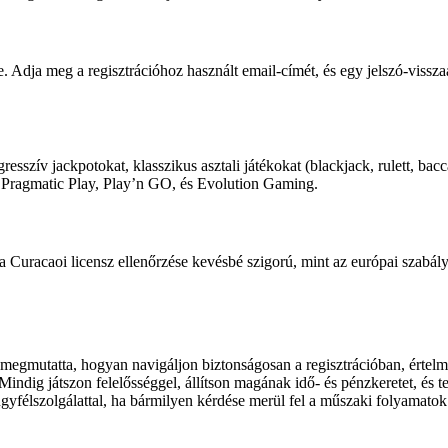
e. Adja meg a regisztrációhoz használt email-címét, és egy jelszó-visszaá
resszív jackpotokat, klasszikus asztali játékokat (blackjack, rulett, bac
t, Pragmatic Play, Play’n GO, és Evolution Gaming.
a Curacaoi licensz ellenőrzése kevésbé szigorú, mint az európai szabályo
tó megmutatta, hogyan navigáljon biztonságosan a regisztrációban, érte
indig játszon felelősséggel, állítson magának idő- és pénzkeretet, és te
ügyfélszolgálattal, ha bármilyen kérdése merül fel a műszaki folyamatok