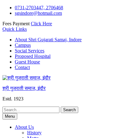
Skip
0731-2703447, 2706468
to
sgsindore@hotmail.com
content
Fees Payment
Click Here
Quick Links
About Shri Gujarati Samaj, Indore
Campus
Social Services
Proposed Hospital
Guest House
Contact
श्री गुजराती समाज, इंदौर
Estd. 1923
Search
for:
Menu
About Us
History