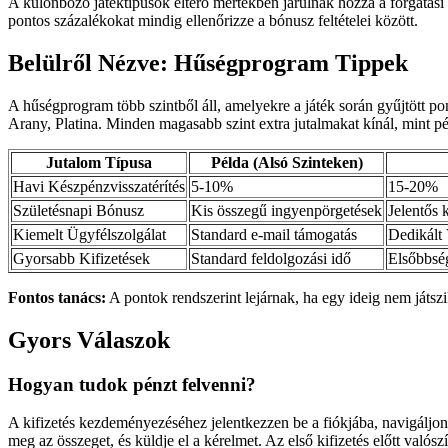
A különböző játéktípusok eltérő mértékben járulnak hozzá a forgatási
pontos százalékokat mindig ellenőrizze a bónusz feltételei között.
Belülről Nézve: Hűségprogram Tippek
A hűségprogram több szintből áll, amelyekre a játék során gyűjtött po
Arany, Platina. Minden magasabb szint extra jutalmakat kínál, mint pé
Jutalom Típusa
Példa (Alsó Szinteken)
Havi Készpénzvisszatérítés
5-10%
15-20%
Születésnapi Bónusz
Kis összegű ingyenpörgetések
Jelentős 
Kiemelt Ügyfélszolgálat
Standard e-mail támogatás
Dedikált 
Gyorsabb Kifizetések
Standard feldolgozási idő
Elsőbbség
Fontos tanács:
A pontok rendszerint lejárnak, ha egy ideig nem játs
Gyors Válaszok
Hogyan tudok pénzt felvenni?
A kifizetés kezdeményezéséhez jelentkezzen be a fiókjába, navigáljon a
meg az összeget, és küldje el a kérelmet. Az első kifizetés előtt valós