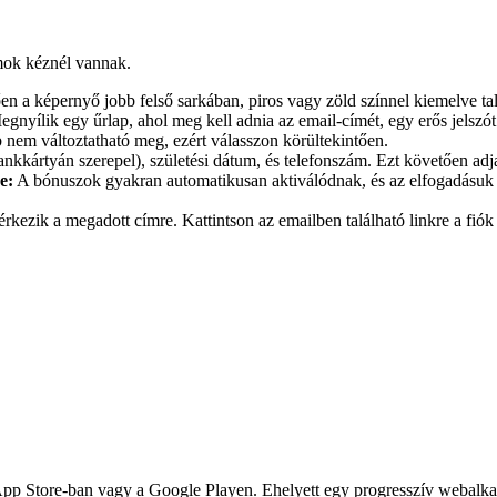
mok kéznél vannak.
n a képernyő jobb felső sarkában, piros vagy zöld színnel kiemelve tal
nyílik egy űrlap, ahol meg kell adnia az email-címét, egy erős jelszót (
em változtatható meg, ezért válasszon körültekintően.
ankkártyán szerepel), születési dátum, és telefonszám. Ezt követően adj
e:
A bónuszok gyakran automatikusan aktiválódnak, és az elfogadásuk fel
kezik a megadott címre. Kattintson az emailben található linkre a fiók 
 App Store-ban vagy a Google Playen. Ehelyett egy progresszív webalk