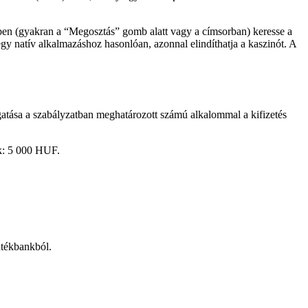
ben (gyakran a “Megosztás” gomb alatt vagy a címsorban) keresse a
y natív alkalmazáshoz hasonlóan, azonnal elindíthatja a kaszinót. A
atása a szabályzatban meghatározott számú alkalommal a kifizetés
k: 5 000 HUF.
átékbankból.