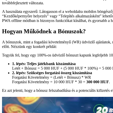
továbbfejlesztett változata.
A használata egyszerű: Látogasson el a weboldalra mobilos böngészőj
“Kezdőképernyőre helyezés” vagy “Telepítés alkalmazásként” lehetőség
PWA offline módban is bizonyos funkciókat kínálhat, és gyorsabb a
Hogyan Működnek a Bónuszok?
A bónuszok, mint a fogadási követelményű (WR) üdvözlő ajánlatok, m
előtt. Nézzünk egy konkrét példát:
Tegyük fel, hogy egy 100%-os üdvözlő bónuszt kapunk legfeljebb 1
1. lépés: Teljes játékbank kiszámítása
Letét + Bónusz = 5 000 HUF + (5 000 HUF * 100%) = 5 00
2. lépés: Szükséges forgatási összeg kiszámítása
Forgatási Követelmény = (Letét + Bónusz) * WR
Forgatási Követelmény = 10 000 HUF * 30 =
300 000 HUF
.
Ez azt jelenti, hogy a bónusz felszabadítása és a potenciális kifize