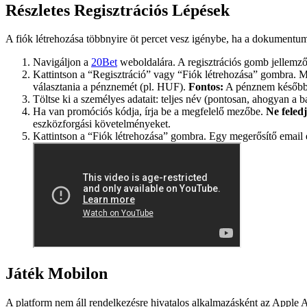
Részletes Regisztrációs Lépések
A fiók létrehozása többnyire öt percet vesz igénybe, ha a dokumentu
Navigáljon a
20Bet
weboldalára. A regisztrációs gomb jellemzőe
Kattintson a “Regisztráció” vagy “Fiók létrehozása” gombra. Meg
választania a pénznemét (pl. HUF).
Fontos:
A pénznem később n
Töltse ki a személyes adatait: teljes név (pontosan, ahogyan a b
Ha van promóciós kódja, írja be a megfelelő mezőbe.
Ne feledj
eszközforgási követelményeket.
Kattintson a “Fiók létrehozása” gombra. Egy megerősítő email ér
Játék Mobilon
A platform nem áll rendelkezésre hivatalos alkalmazásként az Apple