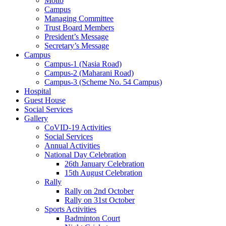
Motto
Campus
Managing Committee
Trust Board Members
President’s Message
Secretary’s Message
Campus
Campus-1 (Nasia Road)
Campus-2 (Maharani Road)
Campus-3 (Scheme No. 54 Campus)
Hospital
Guest House
Social Services
Gallery
CoVID-19 Activities
Social Services
Annual Activities
National Day Celebration
26th January Celebration
15th August Celebration
Rally
Rally on 2nd October
Rally on 31st October
Sports Activities
Badminton Court