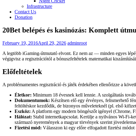
Night Cricket
Infrastructure
Contact Us
Donation
20Bet belépés és kasinózás: Komplett útmu
February 19, 2016
April 29, 2026
adminroot
A legtöbb iGaming-útmutató elvont. Ez nem az — minden egyes lépés i
végigvisz a regisztrációtól a bónuszfeltételek matematikai kiszámításái
Előfeltételek
A problémamentes regisztráció és játék érdekében ellenőrizze a követ
Életkor:
Minimum 18 évesnek kell lennie. A szolgáltatás továb
Dokumentumok:
Készítsen elő egy érvényes, felismerhető fé
feltöltéskor kezdődik, de bizonyos műveleteknél (pl. első kifizet
Eszköz:
A platform egy modern böngészőt igényel (Chrome, Fire
Hálózat:
Stabil internetkapcsolat. Kerülje a nyilvános Wi-Fi-k
származó nyeremények a magyar törvények szerint jövedelemadó
Fizetési mód:
Válasszon ki egy előre elfogadott fizetési módot (