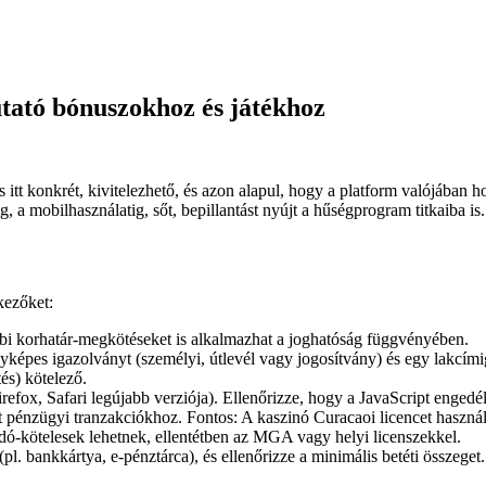
tató bónuszokhoz és játékhoz
tt konkrét, kivitelezhető, és azon alapul, hogy a platform valójában 
g, a mobilhasználatig, sőt, bepillantást nyújt a hűségprogram titkaiba is.
kezőket:
bi korhatár-megkötéseket is alkalmazhat a joghatóság függvényében.
nyképes igazolványt (személyi, útlevél vagy jogosítvány) és egy lakcí
és) kötelező.
fox, Safari legújabb verziója). Ellenőrizze, hogy a JavaScript engedé
et pénzügyi tranzakciókhoz. Fontos: A kaszinó Curacaoi licencet haszná
-kötelesek lehetnek, ellentétben az MGA vagy helyi licenszekkel.
pl. bankkártya, e-pénztárca), és ellenőrizze a minimális betéti összeget.