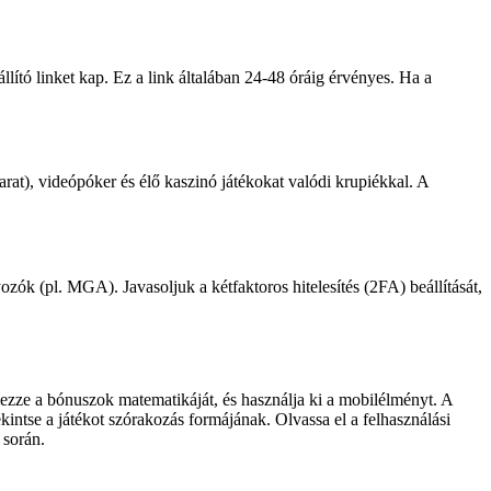
llító linket kap. Ez a link általában 24-48 óráig érvényes. Ha a
carat), videópóker és élő kaszinó játékokat valódi krupiékkal. A
zók (pl. MGA). Javasoljuk a kétfaktoros hitelesítés (2FA) beállítását,
lmezze a bónuszok matematikáját, és használja ki a mobilélményt. A
kintse a játékot szórakozás formájának. Olvassa el a felhasználási
 során.