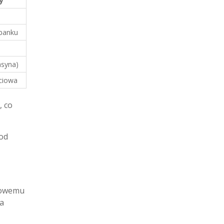
y
 banku
asyna)
ciowa
, co
tod
odowemu
ma