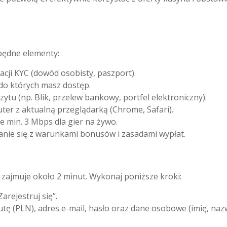
będne elementy:
cji KYC (dowód osobisty, paszport).
do których masz dostęp.
tu (np. Blik, przelew bankowy, portfel elektroniczny).
er z aktualną przeglądarką (Chrome, Safari).
e min. 3 Mbps dla gier na żywo.
nie się z warunkami bonusów i zasadami wypłat.
 i zajmuje około 2 minut. Wykonaj poniższe kroki:
arejestruj się”.
lutę (PLN), adres e-mail, hasło oraz dane osobowe (imię, naz