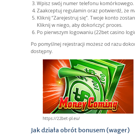
Wpisz swój numer telefonu komórkowego. O
Zaakceptuj regulamin oraz potwierdź, że m
Kliknij “Zarejestruj się”. Twoje konto zosta
Kliknij w niego, aby dokończyć proces.
Po pierwszym logowaniu (22bet casino logi
Po pomyślnej rejestracji możesz od razu dokon
dostępny.
https://22bet-pl.eu/
Jak działa obrót bonusem (wager)