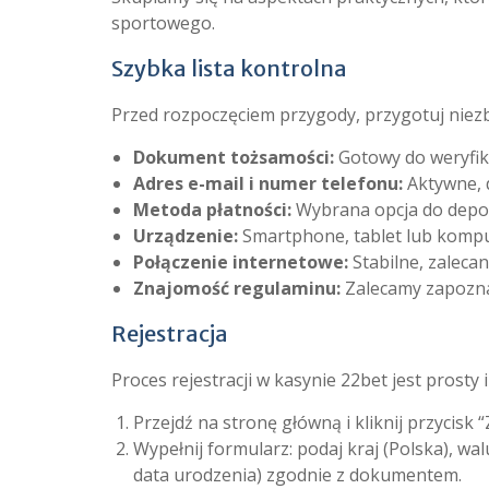
sportowego.
Szybka lista kontrolna
Przed rozpoczęciem przygody, przygotuj niez
Dokument tożsamości:
Gotowy do weryfika
Adres e-mail i numer telefonu:
Aktywne, 
Metoda płatności:
Wybrana opcja do depozy
Urządzenie:
Smartphone, tablet lub komput
Połączenie internetowe:
Stabilne, zalecan
Znajomość regulaminu:
Zalecamy zapozna
Rejestracja
Proces rejestracji w kasynie 22bet jest prosty
Przejdź na stronę główną i kliknij przycisk “Z
Wypełnij formularz: podaj kraj (Polska), wa
data urodzenia) zgodnie z dokumentem.