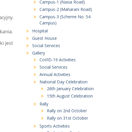
Campus-1 (Nasia Road)
Campus-2 (Maharani Road)
Campus-3 (Scheme No. 54
acyjny.
Campus)
Hospital
kania.
Guest House
i jest
Social Services
Gallery
CoVID-19 Activities
Social Services
Annual Activities
National Day Celebration
26th January Celebration
15th August Celebration
Rally
Rally on 2nd October
Rally on 31st October
Sports Activities