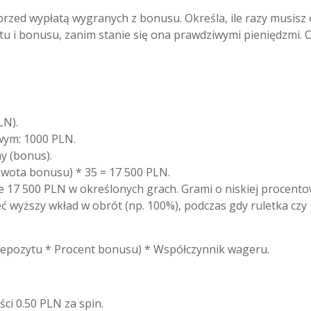
zed wypłatą wygranych z bonusu. Określa, ile razy musisz 
 i bonusu, zanim stanie się ona prawdziwymi pieniędzmi. 
LN).
wym: 1000 PLN.
y (bonus).
wota bonusu) * 35 = 17 500 PLN.
e 17 500 PLN w określonych grach. Grami o niskiej procento
eć wyższy wkład w obrót (np. 100%), podczas gdy ruletka czy
pozytu * Procent bonusu) * Współczynnik wageru.
i 0.50 PLN za spin.