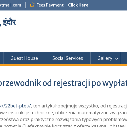
otmail.com
Fees Payment
Click Here
 इंदौर
Guest House
Social Services
Gallery
rzewodnik od rejestracji po wypła
://22bet-pl.eu/
, ten artykuł obejmuje wszystko, od rejestracj
owe instrukcje techniczne, obliczenia matematyczne związan
eczeństwa oraz praktyczne rozwiązania typowych problemów
e pozwolą Ci efektywnie korzystać z oferty kasyna i obstawi