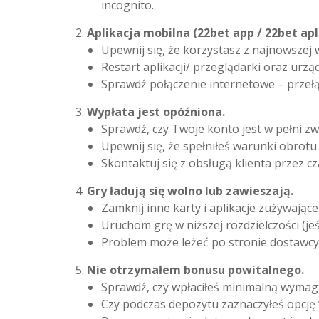
incognito.
Aplikacja mobilna (22bet app / 22bet apli
Upewnij się, że korzystasz z najnowszej 
Restart aplikacji/ przeglądarki oraz urzą
Sprawdź połączenie internetowe – przełą
Wypłata jest opóźniona.
Sprawdź, czy Twoje konto jest w pełni z
Upewnij się, że spełniłeś warunki obrotu
Skontaktuj się z obsługą klienta przez c
Gry ładują się wolno lub zawieszają.
Zamknij inne karty i aplikacje zużywając
Uruchom grę w niższej rozdzielczości (jeś
Problem może leżeć po stronie dostawcy 
Nie otrzymałem bonusu powitalnego.
Sprawdź, czy wpłaciłeś minimalną wymag
Czy podczas depozytu zaznaczyłeś opcję “