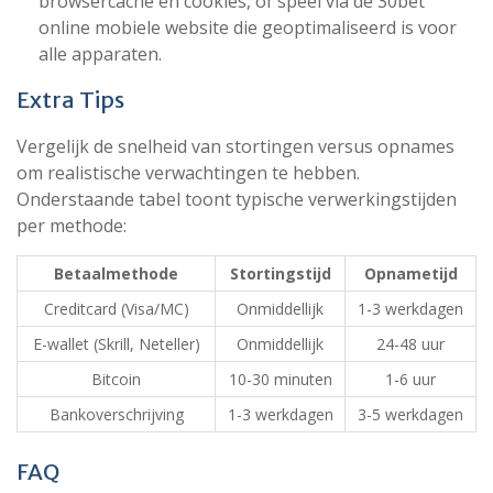
browsercache en cookies, of speel via de 30bet
online mobiele website die geoptimaliseerd is voor
alle apparaten.
Extra Tips
Vergelijk de snelheid van stortingen versus opnames
om realistische verwachtingen te hebben.
Onderstaande tabel toont typische verwerkingstijden
per methode:
Betaalmethode
Stortingstijd
Opnametijd
Creditcard (Visa/MC)
Onmiddellijk
1-3 werkdagen
E-wallet (Skrill, Neteller)
Onmiddellijk
24-48 uur
Bitcoin
10-30 minuten
1-6 uur
Bankoverschrijving
1-3 werkdagen
3-5 werkdagen
FAQ