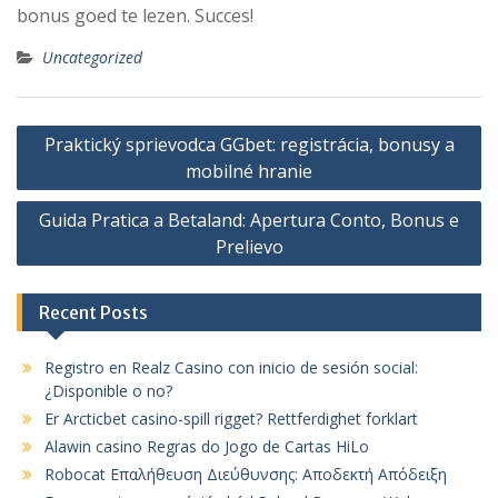
bonus goed te lezen. Succes!
Uncategorized
Post
Praktický sprievodca GGbet: registrácia, bonusy a
navigation
mobilné hranie
Guida Pratica a Betaland: Apertura Conto, Bonus e
Prelievo
Recent Posts
Registro en Realz Casino con inicio de sesión social:
¿Disponible o no?
Er Arcticbet casino-spill rigget? Rettferdighet forklart
Alawin casino Regras do Jogo de Cartas HiLo
Robocat Επαλήθευση Διεύθυνσης: Αποδεκτή Απόδειξη