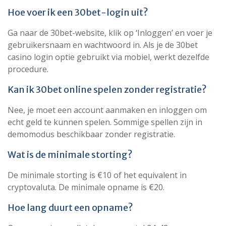
Hoe voer ik een 30bet-login uit?
Ga naar de 30bet-website, klik op ‘Inloggen’ en voer je
gebruikersnaam en wachtwoord in. Als je de 30bet
casino login optie gebruikt via mobiel, werkt dezelfde
procedure.
Kan ik 30bet online spelen zonder registratie?
Nee, je moet een account aanmaken en inloggen om
echt geld te kunnen spelen. Sommige spellen zijn in
demomodus beschikbaar zonder registratie.
Wat is de minimale storting?
De minimale storting is €10 of het equivalent in
cryptovaluta. De minimale opname is €20.
Hoe lang duurt een opname?