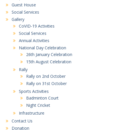
Guest House
Social Services
Gallery
CoVID-19 Activities
Social Services
Annual Activities
National Day Celebration
26th January Celebration
15th August Celebration
Rally
Rally on 2nd October
Rally on 31st October
Sports Activities
Badminton Court
Night Cricket
Infrastructure
Contact Us
Donation