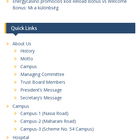
Energycasino promóciós kód Reload Bonus vs Welcome
Bonus: Mi a különbség
Quick Links
About Us
History
Motto
Campus
Managing Committee
Trust Board Members
President’s Message
Secretary’s Message
Campus
Campus-1 (Nasia Road)
Campus-2 (Maharani Road)
Campus-3 (Scheme No. 54 Campus)
Hospital