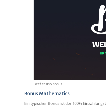
Beef casino bonus
Bonus Mathematics
Ein typischer Bonus ist der 100% Einzahlungs