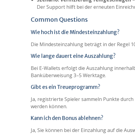
Der Support hilft bei der erneuten Einreich
Common Questions
Wie hoch ist die Mindesteinzahlung?
Die Mindesteinzahlung beträgt in der Regel 10
Wie lange dauert eine Auszahlung?
Bei E-Wallets erfolgt die Auszahlung innerha
Banküberweisung 3–5 Werktage.
Gibt es ein Treueprogramm?
Ja, registrierte Spieler sammeln Punkte durch
werden können.
Kann ich den Bonus ablehnen?
Ja, Sie können bei der Einzahlung auf die Aus