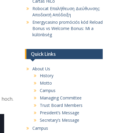
Cartas HiLo
Robocat Επαλήθευση Διεύθυνσης:
Αποδεκτή Απόδειξη
Energycasino promóciós kód Reload
Bonus vs Welcome Bonus: Mi a
különbség
Quick Links
About Us
History
Motto
Campus
Managing Committee
 hoch.
Trust Board Members
President’s Message
Secretary’s Message
Campus