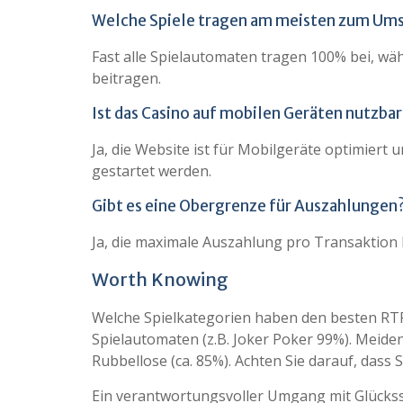
Welche Spiele tragen am meisten zum Ums
Fast alle Spielautomaten tragen 100% bei, wäh
beitragen.
Ist das Casino auf mobilen Geräten nutzbar
Ja, die Website ist für Mobilgeräte optimier
gestartet werden.
Gibt es eine Obergrenze für Auszahlungen
Ja, die maximale Auszahlung pro Transaktion l
Worth Knowing
Welche Spielkategorien haben den besten RTP?
Spielautomaten (z.B. Joker Poker 99%). Meiden
Rubbellose (ca. 85%). Achten Sie darauf, das
Ein verantwortungsvoller Umgang mit Glücksspi