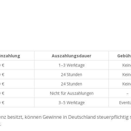
inzahlung
Auszahlungsdauer
Gebüh
 €
1–3 Werktage
Kein
 €
24 Stunden
Kein
 €
24 Stunden
Kein
 €
Nicht für Auszahlungen
–
 €
3–5 Werktage
Eventu
nz besitzt, können Gewinne in Deutschland steuerpflichtig s
.