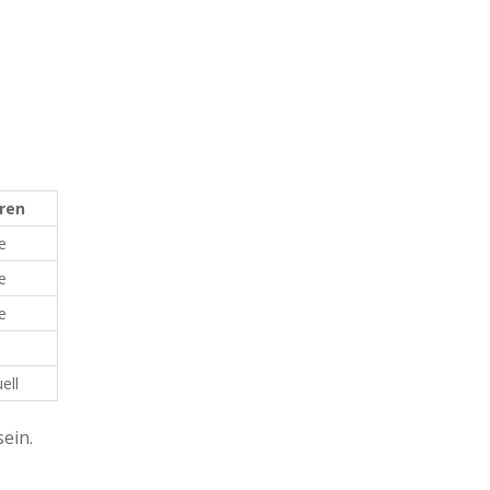
ren
e
e
e
ell
ein.