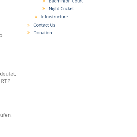
Badminton Court
Night Cricket
Infrastructure
Contact Us
Donation
so
edeutet,
m RTP
üfen.