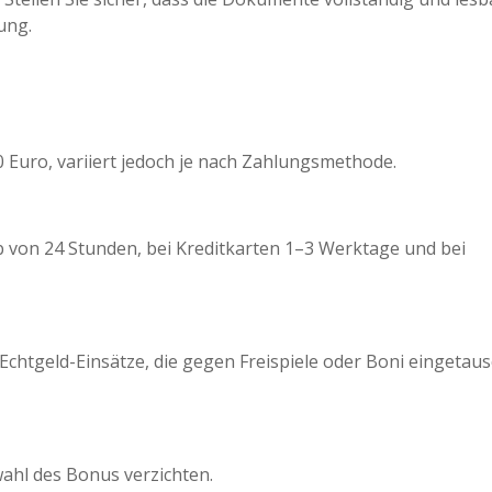
ung.
 Euro, variiert jedoch je nach Zahlungsmethode.
lb von 24 Stunden, bei Kreditkarten 1–3 Werktage und bei
 Echtgeld-Einsätze, die gegen Freispiele oder Boni eingetaus
wahl des Bonus verzichten.