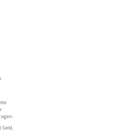
.
mte
r
ragen.
 Geld,