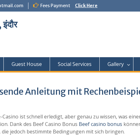
otmail.com
Fees Payment
Click Here
 इंदौर
Guest House
Social Services
Gallery
sende Anleitung mit Rechenbeispi
Casino ist schnell erledigt, aber genau zu wissen, was eine
ation. Dank des Beef Casino Bonus
Beef casino bonus
könne
, die jedoch bestimmte Bedingungen mit sich bringen.