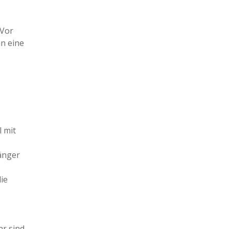
 Vor
nn eine
 mit
länger
ie
r sind.