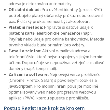
adresa je detekována automaticky.
Oficiální doklad:
Pro ověření identity (proces KYC)
potřebujete platný občanský průkaz nebo cestovní
pas. Řidičský průkaz nemusí být akceptován.
Platební metoda:
Připravte si datové údaje k
platební kartě, elektronické peněžence (např.
PayPal) nebo údaje pro online bankovnictví. Metoda
prvního vkladu bude primární pro výběry.
E-mail a telefon:
Aktivní e-mailová adresa a
telefonní číslo, které nejsou spojeny s jiným herním
účtem. Doporučuje se nepoužívat veřejné e-mailové
domény (např. temp-mail).
Zařízení a software:
Nejnovější verze prohlížeče
(Chrome, Firefox, Safari) s povolenými cookies a
JavaScriptem. Pro mobilní hraní použijte mobilně
optimalizovaný web nebo progresivní webovou
aplikaci (PWA), kterou spustíte z prohlížeče.
Postup Registrace krok za krokem