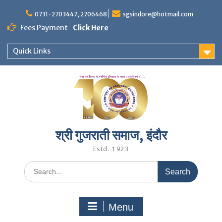
Skip
to
0731-2703447, 2706468
sgsindore@hotmail.com
content
Fees Payment
Click Here
Quick Links
श्री गुजराती समाज, इंदौर
Estd. 1923
Search
for:
Menu