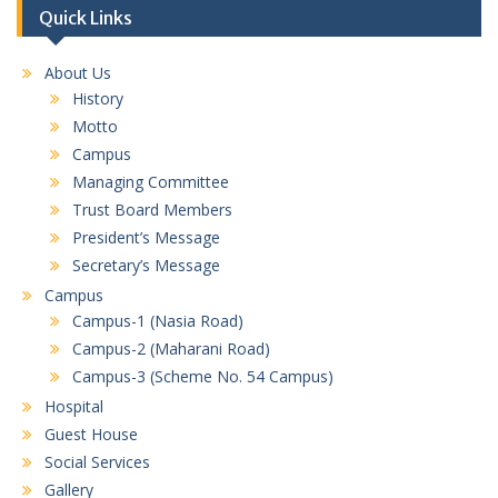
Quick Links
About Us
History
Motto
Campus
Managing Committee
Trust Board Members
President’s Message
Secretary’s Message
Campus
Campus-1 (Nasia Road)
Campus-2 (Maharani Road)
Campus-3 (Scheme No. 54 Campus)
Hospital
Guest House
Social Services
Gallery