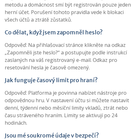
metodu a domácnost smí být registrován pouze jeden
herní účet. Porušení tohoto pravidla vede k blokaci
všech účtů a ztrátě zůstatků.
Co dělat, když jsem zapomněl heslo?
Odpověď: Na přihlašovací stránce klikněte na odkaz
„Zapomněli jste heslo?“ a postupujte podle instrukcí
zaslaných na váš registrovaný e-mail. Odkaz pro
resetování hesla je časově omezený.
Jak funguje časový limit pro hraní?
Odpověď: Platforma je povinna nabízet nástroje pro
odpovědnou hru. V nastavení účtu si můžete nastavit
denní, týdenní nebo měsíční limity vkladů, ztrát nebo
času stráveného hraním. Limity se aktivují po 24
hodinách.
Jsou mé soukromé údaje v bezpečí?