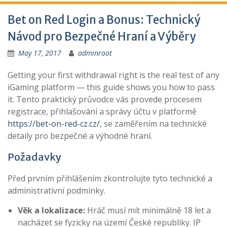
Bet on Red Login a Bonus: Technický
Návod pro Bezpečné Hraní a Výběry
May 17, 2017
adminroot
Getting your first withdrawal right is the real test of any
iGaming platform — this guide shows you how to pass
it. Tento praktický průvodce vás provede procesem
registrace, přihlašování a správy účtu v platformě
https://bet-on-red-cz.cz/
, se zaměřením na technické
detaily pro bezpečné a výhodné hraní.
Požadavky
Před prvním přihlášením zkontrolujte tyto technické a
administrativní podmínky.
Věk a lokalizace:
Hráč musí mít minimálně 18 let a
nacházet se fyzicky na území České republiky. IP