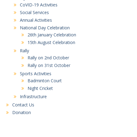
CoVID-19 Activities
Social Services
Annual Activities
National Day Celebration
26th January Celebration
15th August Celebration
Rally
Rally on 2nd October
Rally on 31st October
Sports Activities
Badminton Court
Night Cricket
Infrastructure
Contact Us
Donation