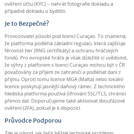
ověření účtu (KYC) – nahrát fotografie dokladu a
případně dokladu o bydlišti.
Je to Bezpečné?
Provozovatel působí pod licencí Curaçao. To znamená,
že platforma podléhá základní regulaci, která zajišťuje
férovost her (RNG certifikáty) a ochranu hráčských
fondů. Pro evropské hráče je však důležité si uvědomit,
že výhry z platforem s licencí Curaçao mohou být v ČR
považovány za příjem ze zahraničí a podléhat dani z
příjmu. Oproti tomu licence MGA (Malta) nebo lokální
licence poskytují jasnější daňový rámec. Z technického
hlediska platforma používá šifrování SSL/TLS, chránící
přenos dat. Doporučujeme také aktivovat dvoufázové
ověření (2FA), pokud je k dispozici.
Průvodce Podporou
Zde je návod, jak řešit běžné technické problémy: