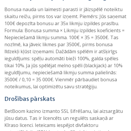
Bonusa nauda un laimesti parasti ir jāizspēlē noteiktu
skaitu reižu, pirms tos var izņemt. Piemērs: Jūs saņemat
100€ depozīta bonusu ar 35x likmju izpildes prasību.
Formula: Bonusa summa × Likmju izpildes koeficients =
Nepieciešamā likmju summa. 100€ × 35 = 3500€. Tas
nozīmē, ka jāveic likmes par 3500€, pirms bonusa
līdzekļi kļūst izņemami. Dažādām spēlēm ir atšķirīgs
ieguldījums: spēļu automāti bieži 100%, galda spēles
tikai 10%. Ja jūs spēlējat melno spēli (blackjack) ar 10%
ieguldījumu, nepieciešamā likmju summa palielinās:
3500€ / 0,10 = 35 000€. Vienmēr pārbaudiet bonusa
noteikumus, lai optimizētu savu stratēģiju.
Drošības pārskats
BetBoom kazino izmanto SSL šifrēšanu, lai aizsargātu
jūsu datus. Tas ir licencēts un regulēts saskaņā ar
Kīraso licenci. Ieteicams iespējot divfaktoru