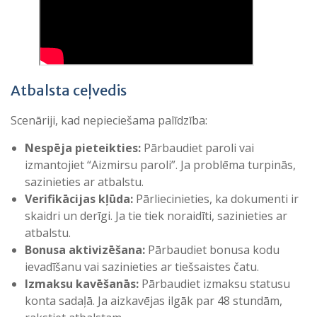
Atbalsta ceļvedis
Scenāriji, kad nepieciešama palīdzība:
Nespēja pieteikties:
Pārbaudiet paroli vai
izmantojiet “Aizmirsu paroli”. Ja problēma turpinās,
sazinieties ar atbalstu.
Verifikācijas kļūda:
Pārliecinieties, ka dokumenti ir
skaidri un derīgi. Ja tie tiek noraidīti, sazinieties ar
atbalstu.
Bonusa aktivizēšana:
Pārbaudiet bonusa kodu
ievadīšanu vai sazinieties ar tiešsaistes čatu.
Izmaksu kavēšanās:
Pārbaudiet izmaksu statusu
konta sadaļā. Ja aizkavējas ilgāk par 48 stundām,