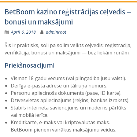
BetBoom kazino reģistrācijas ceļvedis –
bonusi un maksājumi
April 6, 2018
adminroot
Šis ir praktisks, soli pa solim veikts ceļvedis: reģistrācija,
verifikācija, bonusi un maksājumi — bez liekām runām.
Priekšnosacījumi
Vismaz 18 gadu vecums (vai pilngadība jūsu valstī).
Derīga e-pasta adrese un tālruņa numurs.
Personu apliecinošs dokuments (pase, ID karte).
Dzīvesvietas apliecinājums (rēķins, bankas izraksts).
Stabils interneta savienojums un moderns pārlūks
vai mobilā ierīce.
Kredītkarte, e-maks vai kriptovalūtas maks.
BetBoom pieņem vairākus maksājumu veidus.