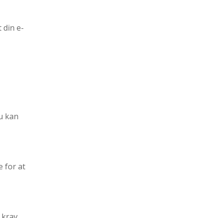
 din e-
u kan
 for at
 krav