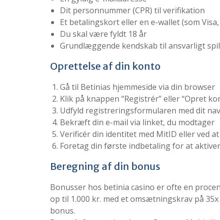
Dit personnummer (CPR) til verifikation
Et betalingskort eller en e-wallet (som Visa, 
Du skal være fyldt 18 år
Grundlæggende kendskab til ansvarligt spil
Oprettelse af din konto
Gå til Betinias hjemmeside via din browser
Klik på knappen “Registrér” eller “Opret ko
Udfyld registreringsformularen med dit nav
Bekræft din e-mail via linket, du modtager
Verificér din identitet med MitID eller ved a
Foretag din første indbetaling for at aktiv
Beregning af din bonus
Bonusser hos betinia casino er ofte en procen
op til 1.000 kr. med et omsætningskrav på 35x 
bonus.