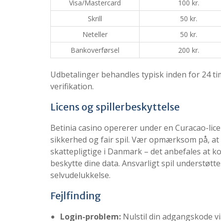
Visa/Mastercard
100 kr.
Skrill
50 kr.
Neteller
50 kr.
Bankoverførsel
200 kr.
Udbetalinger behandles typisk inden for 24 t
verifikation.
Licens og spillerbeskyttelse
Betinia casino opererer under en Curacao-licen
sikkerhed og fair spil. Vær opmærksom på, at
skattepligtige i Danmark – det anbefales at ko
beskytte dine data. Ansvarligt spil understø
selvudelukkelse.
Fejlfinding
Login-problem:
Nulstil din adgangskode vi