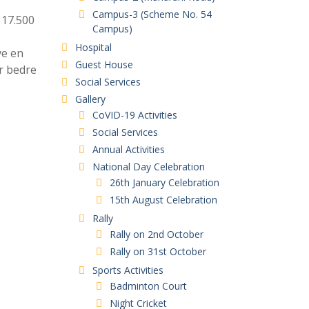
Campus-3 (Scheme No. 54
 17.500
Campus)
Hospital
ve en
Guest House
r bedre
Social Services
Gallery
CoVID-19 Activities
Social Services
Annual Activities
National Day Celebration
26th January Celebration
15th August Celebration
Rally
Rally on 2nd October
Rally on 31st October
Sports Activities
Badminton Court
Night Cricket