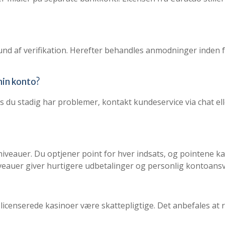
rund af verifikation. Herefter behandles anmodninger inden 
min konto?
 du stadig har problemer, kontakt kundeservice via chat ell
 niveauer. Du optjener point for hver indsats, og pointene k
niveauer giver hurtigere udbetalinger og personlig kontoansv
-licenserede kasinoer være skattepligtige. Det anbefales at 