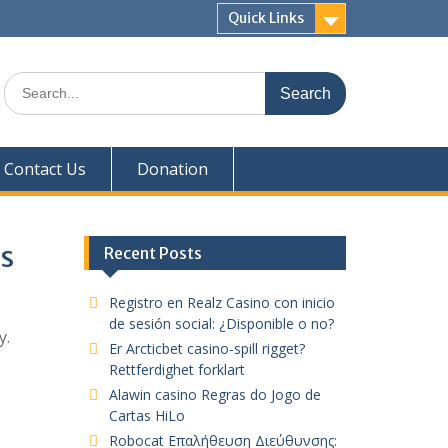
Quick Links
Search
for:
Contact Us
Donation
us
Recent Posts
Registro en Realz Casino con inicio
de sesión social: ¿Disponible o no?
y.
Er Arcticbet casino-spill rigget?
Rettferdighet forklart
Alawin casino Regras do Jogo de
Cartas HiLo
Robocat Επαλήθευση Διεύθυνσης: