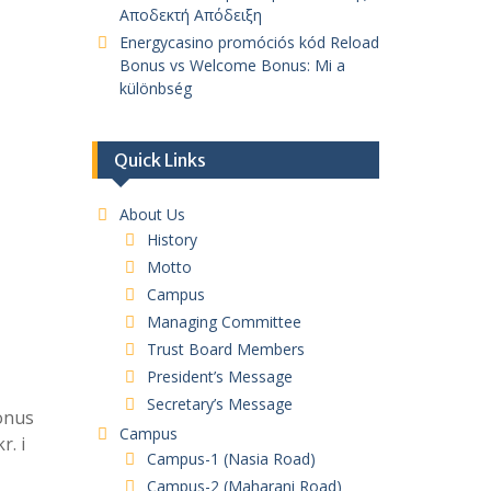
Αποδεκτή Απόδειξη
Energycasino promóciós kód Reload
Bonus vs Welcome Bonus: Mi a
különbség
Quick Links
About Us
History
Motto
Campus
Managing Committee
Trust Board Members
President’s Message
Secretary’s Message
bonus
Campus
r. i
Campus-1 (Nasia Road)
Campus-2 (Maharani Road)