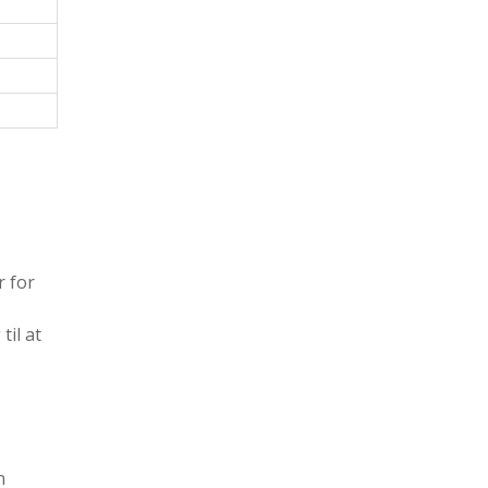
r for
til at
n