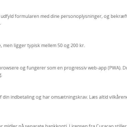
r”, udfyld formularen med dine personoplysninger, og bekræft
.
 men ligger typisk mellem 50 og 200 kr.
ilbrowsere og fungerer som en progressiv web-app (PWA). D
g.
 din indbetaling og har omsætningskrav. Læs altid vilkårene
r midler på separate bankkonti. Licensen fra Curacao stiller