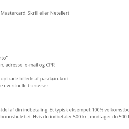
Mastercard, Skrill eller Neteller)
nto”
n, adresse, e-mail og CPR
t uploade billede af pas/kørekort
ere eventuelle bonusser
tdel af din indbetaling. Et typisk eksempel: 100% velkomst
bonusbeløbet. Hvis du indbetaler 500 kr., modtager du 500 k