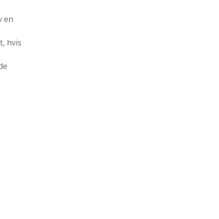
v en
, hvis
de