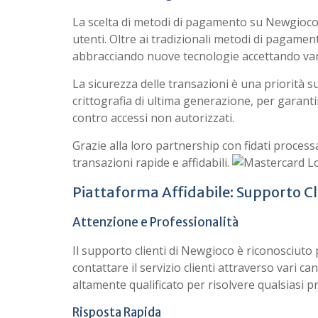
La scelta di metodi di pagamento su Newgioco è
utenti. Oltre ai tradizionali metodi di pagamen
abbracciando nuove tecnologie accettando vari 
La sicurezza delle transazioni è una priorità su
crittografia di ultima generazione, per garanti
contro accessi non autorizzati.
Grazie alla loro partnership con fidati proc
transazioni rapide e affidabili.
Piattaforma Affidabile: Supporto Cl
Attenzione e Professionalità
Il supporto clienti di Newgioco è riconosciuto 
contattare il servizio clienti attraverso vari can
altamente qualificato per risolvere qualsiasi
Risposta Rapida