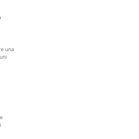
a
pre una
uni
 e
n