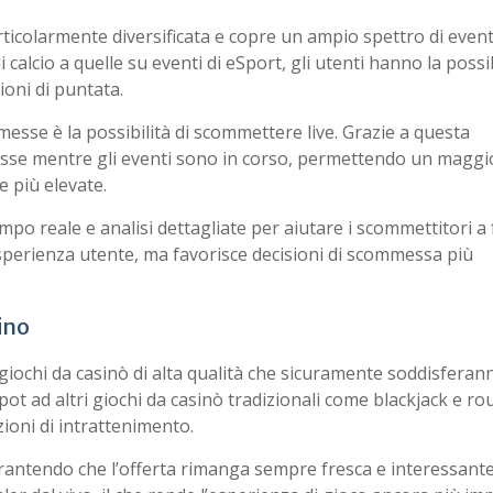
icolarmente diversificata e copre un ampio spettro di event
calcio a quelle su eventi di eSport, gli utenti hanno la possib
oni di puntata.
sse è la possibilità di scommettere live. Grazie a questa
sse mentre gli eventi sono in corso, permettendo un maggi
e più elevate.
mpo reale e analisi dettagliate per aiutare i scommettitori a 
esperienza utente, ma favorisce decisioni di scommessa più
ino
iochi da casinò di alta qualità che sicuramente soddisferann
kpot ad altri giochi da casinò tradizionali come blackjack e rou
ioni di intrattenimento.
rantendo che l’offerta rimanga sempre fresca e interessante.