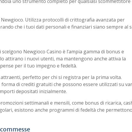
endendola uno strumento completo per qualsiasi scommettitore
p Newgioco. Utilizza protocolli di crittografia avanzata per
rando che i tuoi dati personali e finanziari siano sempre al s
tori scelgono Newgioco Casino è l’ampia gamma di bonus e
olo attirano i nuovi utenti, ma mantengono anche attiva la
ense per il tuo impegno e fedeltà.
traenti, perfetto per chi si registra per la prima volta.
orma di crediti gratuiti che possono essere utilizzati su var
 importi depositati inizialmente.
romozioni settimanali e mensili, come bonus di ricarica, ca
 regolari, esistono anche programmi di fedeltà che permettono
 Scommesse