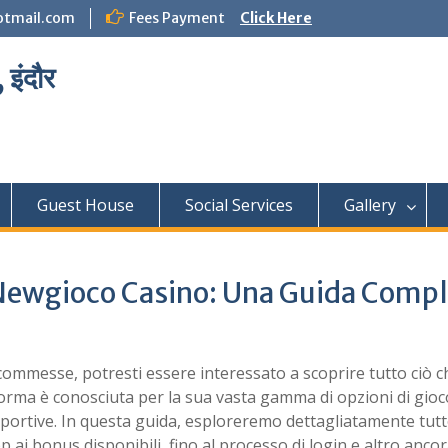
otmail.com
Fees Payment
Click Here
 इंदौर
Guest House
Social Services
Gallery
 Newgioco Casino: Una Guida Comp
commesse, potresti essere interessato a scoprire tutto ciò c
orma è conosciuta per la sua vasta gamma di opzioni di gioc
sportive. In questa guida, esploreremo dettagliatamente tutt
p ai bonus disponibili, fino al processo di login e altro ancor