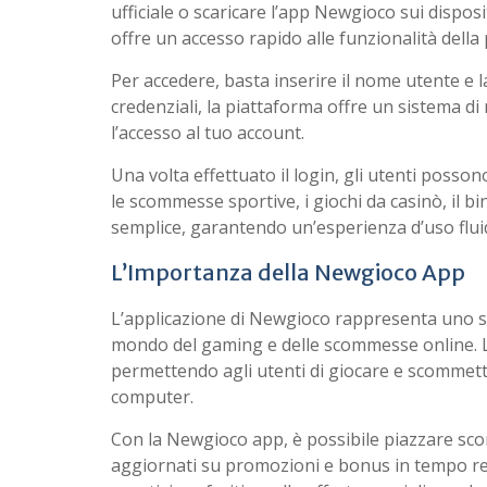
ufficiale o scaricare l’app Newgioco sui disposi
offre un accesso rapido alle funzionalità dell
Per accedere, basta inserire il nome utente e l
credenziali, la piattaforma offre un sistema di
l’accesso al tuo account.
Una volta effettuato il login, gli utenti posson
le scommesse sportive, i giochi da casinò, il b
semplice, garantendo un’esperienza d’uso fluid
L’Importanza della Newgioco App
L’applicazione di Newgioco rappresenta uno s
mondo del gaming e delle scommesse online. La
permettendo agli utenti di giocare e scommett
computer.
Con la Newgioco app, è possibile piazzare scom
aggiornati su promozioni e bonus in tempo real