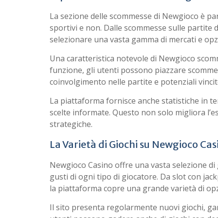
La sezione delle scommesse di Newgioco è part
sportivi e non. Dalle scommesse sulle partite di 
selezionare una vasta gamma di mercati e opzi
Una caratteristica notevole di Newgioco scomme
funzione, gli utenti possono piazzare scomme
coinvolgimento nelle partite e potenziali vincit
La piattaforma fornisce anche statistiche in te
scelte informate. Questo non solo migliora l’
strategiche.
La Varietà di Giochi su Newgioco Cas
Newgioco Casino offre una vasta selezione di g
gusti di ogni tipo di giocatore. Da slot con jac
la piattaforma copre una grande varietà di opz
Il sito presenta regolarmente nuovi giochi, ga