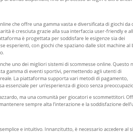
line che offre una gamma vasta e diversificata di giochi da 
ità è cresciuta grazie alla sua interfaccia user-friendly e al
attaforma è progettata per soddisfare le esigenze sia dei
se esperienti, con giochi che spaziano dalle slot machine al
o.
anche uno dei migliori sistemi di scommesse online. Questo 
ta gamma di eventi sportivi, permettendo agli utenti di
 reale. La piattaforma supporta vari metodi di pagamento,
cosa essenziale per un’esperienza di gioco senza preoccupazio
’azzardo, ma una comunità per giocatori e scommettitori. Of
antenere sempre alta l’interazione e la soddisfazione dell’
emplice e intuitivo. Innanzitutto, è necessario accedere al s