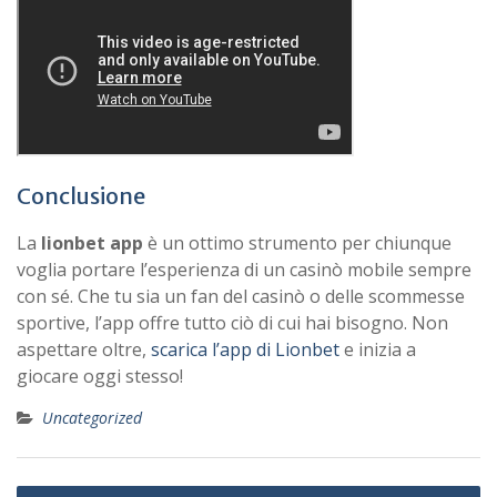
Conclusione
La
lionbet app
è un ottimo strumento per chiunque
voglia portare l’esperienza di un casinò mobile sempre
con sé. Che tu sia un fan del casinò o delle scommesse
sportive, l’app offre tutto ciò di cui hai bisogno. Non
aspettare oltre,
scarica l’app di Lionbet
e inizia a
giocare oggi stesso!
Uncategorized
Post