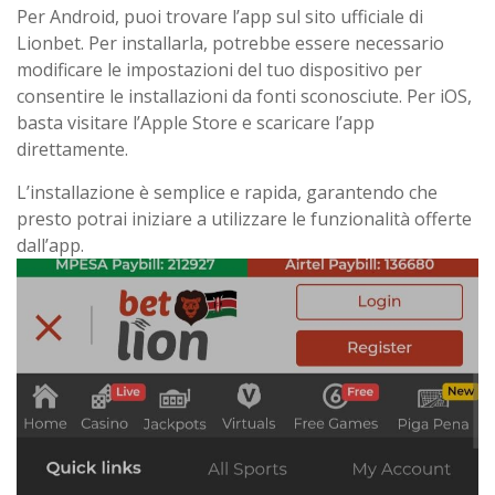
Per Android, puoi trovare l’app sul sito ufficiale di
Lionbet. Per installarla, potrebbe essere necessario
modificare le impostazioni del tuo dispositivo per
consentire le installazioni da fonti sconosciute. Per iOS,
basta visitare l’Apple Store e scaricare l’app
direttamente.
L’installazione è semplice e rapida, garantendo che
presto potrai iniziare a utilizzare le funzionalità offerte
dall’app.