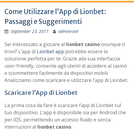
Come Utilizzare l’App di Lionbet:
Passaggi e Suggerimenti
September 23, 2017
adminroot
Sei interessato a giocare al
lionbet casino
ovunque ti
trovi? L’app di
Lionbet app
potrebbe essere la
soluzione perfetta per te. Grazie alla sua interfaccia
user-friendly, consente agli utenti di accedere al casinò
e scommettere facilmente da dispositivi mobili.
Analizziamo come scaricare e utilizzare l’app di Lionbet.
Scaricare l’App di Lionbet
La prima cosa da fare è scaricare l’app di Lionbet sul
tuo dispositivo. L’app è disponibile sia per Android che
per iOS, permettendo un accesso fluido e senza
interruzioni al
lionbet casino
.