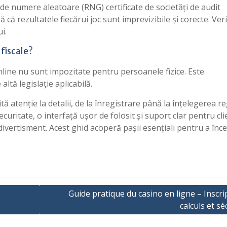
de numere aleatoare (RNG) certificate de societăți de audit
ă rezultatele fiecărui joc sunt imprevizibile și corecte. Veri
i.
 fiscale?
nline nu sunt impozitate pentru persoanele fizice. Este
ltă legislație aplicabilă.
 atenție la detalii, de la înregistrare până la înțelegerea re
uritate, o interfață ușor de folosit și suport clar pentru clie
ivertisment. Acest ghid acoperă pașii esențiali pentru a înc
Guide pratique du casino en ligne – Inscri
calculs et sé