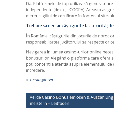
Da. Platformele de top utilizează generatoare 
independente (de ex., eCOGRA). Aceasta asigură c
mereu sigiliul de certificare în footer-ul site-ulu
Trebuie să declar câștigurile la autoritățile
În România, câștigurile din jocurile de noroc o
responsabilitatea jucătorului să respecte orice a
Navigarea în lumea casino-urilor online necesită
bonusurilor. Alegând o platformă care oferă sec
poți concentra atenția asupra elementului de d
încredere.
Uncategorized
Post
Verde Casino Bonus einlösen & Auszahlung
meistern – Leitfaden
navigation