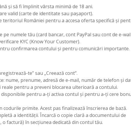
ă și să fi împlinit vârsta minimă de 18 ani.
are valid (carte de identitate sau pașaport).
e teritoriul României pentru a accesa oferta specifică și pent
e pe numele tău (card bancar, cont PayPal sau cont de e-wall
 verificare KYC (Know Your Customer).
ntru confirmarea contului și pentru comunicări importante.
Înregistrează-te” sau „Creează cont”.
te: nume, prenume, adresă de e-mail, număr de telefon și da
i reale pentru a preveni blocarea ulterioară a contului.
disponibile pentru a-ți activa contul și pentru a-ți cere bon
in codurile primite. Acest pas finalizează înscrierea de bază.
pletă a identității. Încarcă o copie clară a documentului de
 o factură) în secțiunea dedicată din contul tău.