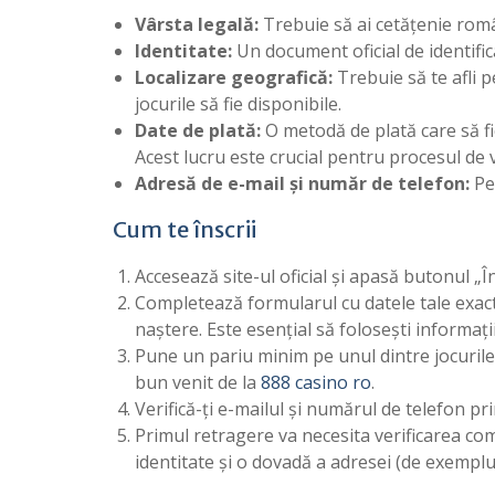
Vârsta legală:
Trebuie să ai cetățenie român
Identitate:
Un document oficial de identific
Localizare geografică:
Trebuie să te afli p
jocurile să fie disponibile.
Date de plată:
O metodă de plată care să fi
Acest lucru este crucial pentru procesul de
Adresă de e-mail și număr de telefon:
Pe
Cum te înscrii
Accesează site-ul oficial și apasă butonul „
Completează formularul cu datele tale exac
naștere. Este esențial să folosești informați
Pune un pariu minim pe unul dintre jocurile 
bun venit de la
888 casino ro
.
Verifică-ți e-mailul și numărul de telefon pr
Primul retragere va necesita verificarea com
identitate și o dovadă a adresei (de exemplu,