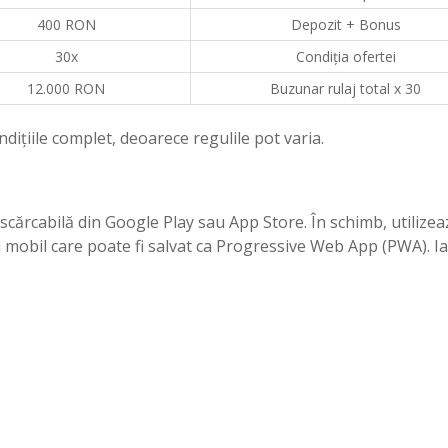
400 RON
Depozit + Bonus
30x
Condiția ofertei
12.000 RON
Buzunar rulaj total x 30
dițiile complet, deoarece regulile pot varia.
scărcabilă din Google Play sau App Store. În schimb, utilizea
 mobil care poate fi salvat ca Progressive Web App (PWA). I