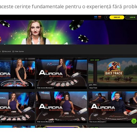
i aceste cerințe fundamentale pentru o experiență fără prob