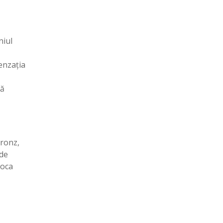
niul
enzația
ță
Bronz,
(de
loca