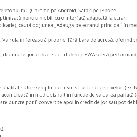
telefonul tău (Chrome pe Android, Safari pe iPhone).
ptimizată pentru mobil, cu o interfață adaptată la ecran.
aplicație), caută opțiunea „Adaugă pe ecranul principal” în me
Va rula în fereastră proprie, fără bara de adresă, oferind s
e, depunere, jocuri live, suport clienți. PWA oferă performan
oialitate. Un exemplu tipic este structurat pe niveluri (ex: 
se acumulează în mod obișnuit în funcție de valoarea pariată 
ste puncte pot fi convertite apoi în credit de joc sau pot deb
).
.