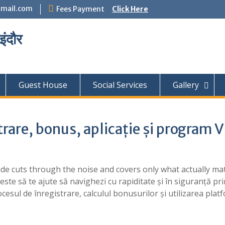
mail.com
Fees Payment
Click Here
इंदौर
Guest House
Social Services
Gallery
rare, bonus, aplicație și program V
uide cuts through the noise and covers only what actually ma
ste să te ajute să navighezi cu rapiditate și în siguranță pri
cesul de înregistrare, calculul bonusurilor și utilizarea platf