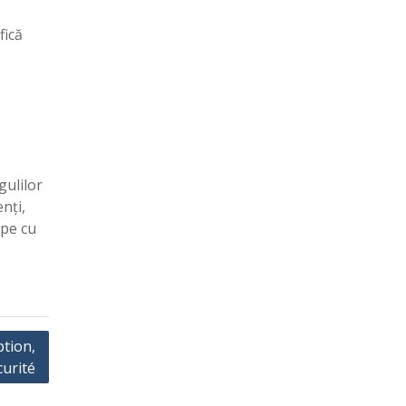
fică
gulilor
nți,
epe cu
ption,
curité