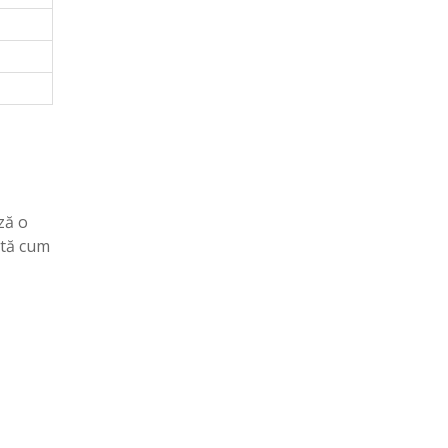
ză o
ată cum