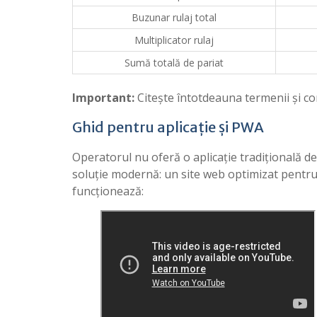
Buzunar rulaj total
Multiplicator rulaj
Sumă totală de pariat
Important:
Citește întotdeauna termenii și con
Ghid pentru aplicație și PWA
Operatorul nu oferă o aplicație tradițională de
soluție modernă: un site web optimizat pentru
funcționează: