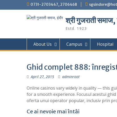
Skip
0731-2703447, 2706468
sgsindore@hot
to
content
श्री गुजराती समाज, 
Estd. 1923
About Us
Campus
Hospital
Ghid complet 888: înregist
April 27, 2015
adminroot
Online casinos vary widely in quality — this g
for a smooth experience. Focusul acestui ghid e
oferta unui operator popular, inclusiv prin pro
Ce ai nevoie mai întâi