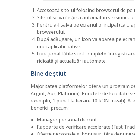
Accesează site-ul folosind browserul de pe 
Site-ul se va încărca automat în versiunea o
Pentru a-l salva pe ecranul principal (ca o 
browserului.
După adăugare, un icon va apărea pe ecran. 
unei aplicații native.
Funcționalitățile sunt complete: înregistrar
ridicată și actualizări automate.
Bine de știut
Majoritatea platformelor oferă un program de l
Argint, Aur, Platinum). Punctele de loialitate 
exemplu, 1 punct la fiecare 10 RON mizați). Ace
beneficii precum:
Manager personal de cont.
Rapoarte de verificare accelerate (Fast Track
Oferte personale și bonusuri fără depunere