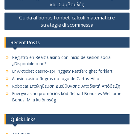
navigation
και Συμβουλές
Guida al bonus Fonbet: calcoli matematici e
strategie di scommessa
Recent Posts
Registro en Realz Casino con inicio de sesión social:
¿Disponible o no?
Er Arcticbet casino-spill rigget? Rettferdighet forklart
Alawin casino Regras do Jogo de Cartas HiLo
Robocat Επαλήθευση Διεύθυνσης: Αποδεκτή Απόδειξη
Energycasino promóciós kód Reload Bonus vs Welcome
Bonus: Mi a különbség
Quick Links