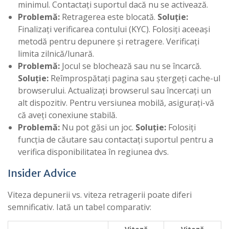
minimul. Contactați suportul dacă nu se activează.
Problemă:
Retragerea este blocată.
Soluție:
Finalizați verificarea contului (KYC). Folosiți aceeași
metodă pentru depunere și retragere. Verificați
limita zilnică/lunară.
Problemă:
Jocul se blochează sau nu se încarcă.
Soluție:
Reîmprospătați pagina sau ștergeți cache-ul
browserului. Actualizați browserul sau încercați un
alt dispozitiv. Pentru versiunea mobilă, asigurați-vă
că aveți conexiune stabilă.
Problemă:
Nu pot găsi un joc.
Soluție:
Folosiți
funcția de căutare sau contactați suportul pentru a
verifica disponibilitatea în regiunea dvs.
Insider Advice
Viteza depunerii vs. viteza retragerii poate diferi
semnificativ. Iată un tabel comparativ: