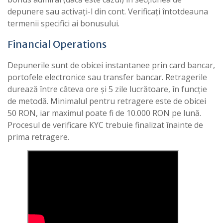
depunere sau activați-l din cont. Verificați întotdeauna
termenii specifici ai bonusului.
Financial Operations
Depunerile sunt de obicei instantanee prin card bancar,
portofele electronice sau transfer bancar. Retragerile
durează între câteva ore și 5 zile lucrătoare, în funcție
de metodă. Minimalul pentru retragere este de obicei
50 RON, iar maximul poate fi de 10.000 RON pe lună.
Procesul de verificare KYC trebuie finalizat înainte de
prima retragere.