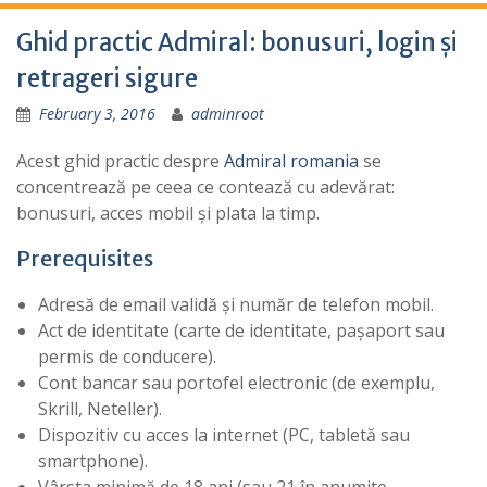
Ghid practic Admiral: bonusuri, login și
retrageri sigure
February 3, 2016
adminroot
Acest ghid practic despre
Admiral romania
se
concentrează pe ceea ce contează cu adevărat:
bonusuri, acces mobil și plata la timp.
Prerequisites
Adresă de email validă și număr de telefon mobil.
Act de identitate (carte de identitate, pașaport sau
permis de conducere).
Cont bancar sau portofel electronic (de exemplu,
Skrill, Neteller).
Dispozitiv cu acces la internet (PC, tabletă sau
smartphone).