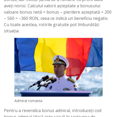
aveți noroc. Calculul valorii așteptate a bonusului:
valoare bonus netă = bonus – pierdere așteptată = 200
– 560 = –360 RON, ceea ce indică un beneficiu negativ.
Cu toate acestea, rotirile gratuite pot îmbunătăți
situația.
Admiral romania
Pentru a revendica bonus admiral, introduceți cod
bonus admiral (dacă este cazul) în secțiunea de