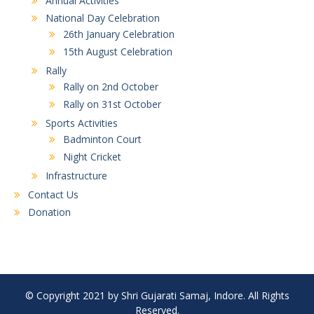
Annual Activities
National Day Celebration
26th January Celebration
15th August Celebration
Rally
Rally on 2nd October
Rally on 31st October
Sports Activities
Badminton Court
Night Cricket
Infrastructure
Contact Us
Donation
© Copyright 2021 by Shri Gujarati Samaj, Indore. All Rights
Reserved.