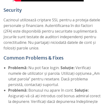
Security
Cazinoul utilizează criptare SSL pentru a proteja datele
personale și financiare. Autentificarea în doi factori
(2FA) este disponibilă pentru securitate suplimentară.
Jocurile sunt testate de auditori independenți pentru
corectitudine. Nu partajați niciodată datele de cont și
folosiți parole unice.
Common Problems & Fixes
Problemă:
Nu pot face login.
Soluție:
Verificați
numele de utilizator și parola. Utilizați opțiunea „Am
uitat parola” pentru resetare. Dacă problema
persistă, contactați suportul.
Problemă:
Bonusul nu apare în cont.
Soluție:
Asigurați-vă că ați introdus cod bonus admiral corect
la depunere. Verificați dacă depunerea îndeplinește