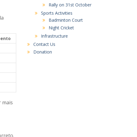
Rally on 31st October
Sports Activities
la
Badminton Court
Night Cricket
Infrastructure
ento
Contact Us
Donation
r mais
orreto.