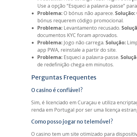
Use a opção “Esqueci a palavra-passe” para 
Problema:
O bónus não aparece.
Solução:
bónus requerem código promocional.
Problema:
Levantamento recusado.
Soluçã
documentos KYC foram aprovados.
Problema:
Jogo não carrega.
Solução:
Limp
app PWA, reinstale a partir do site.
Problema:
Esqueci a palavra-passe.
Soluçã
de redefinição chega em minutos.
Perguntas Frequentes
O casino é confiável?
Sim, é licenciado em Curaçau e utiliza encrip
renda em Portugal por ser uma licença estran
Como posso jogar no telemóvel?
O casino tem um site otimizado para disposit