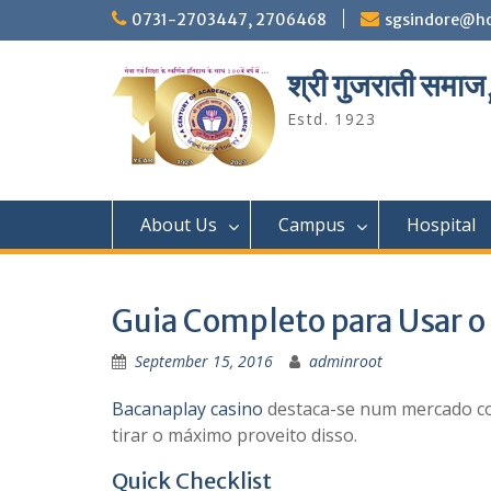
Skip
0731-2703447, 2706468
sgsindore@h
to
content
श्री गुजराती समाज,
Estd. 1923
About Us
Campus
Hospital
Guia Completo para Usar o
September 15, 2016
adminroot
Bacanaplay casino
destaca-se num mercado com
tirar o máximo proveito disso.
Quick Checklist