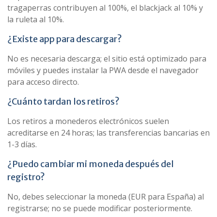
tragaperras contribuyen al 100%, el blackjack al 10% y
la ruleta al 10%.
¿Existe app para descargar?
No es necesaria descarga; el sitio está optimizado para
móviles y puedes instalar la PWA desde el navegador
para acceso directo.
¿Cuánto tardan los retiros?
Los retiros a monederos electrónicos suelen
acreditarse en 24 horas; las transferencias bancarias en
1-3 días.
¿Puedo cambiar mi moneda después del
registro?
No, debes seleccionar la moneda (EUR para España) al
registrarse; no se puede modificar posteriormente.