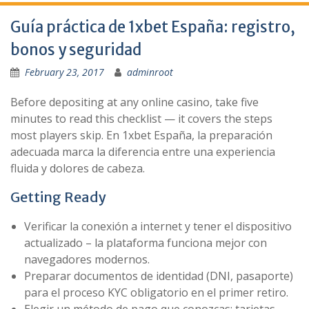
Guía práctica de 1xbet España: registro,
bonos y seguridad
February 23, 2017
adminroot
Before depositing at any online casino, take five
minutes to read this checklist — it covers the steps
most players skip. En 1xbet España, la preparación
adecuada marca la diferencia entre una experiencia
fluida y dolores de cabeza.
Getting Ready
Verificar la conexión a internet y tener el dispositivo
actualizado – la plataforma funciona mejor con
navegadores modernos.
Preparar documentos de identidad (DNI, pasaporte)
para el proceso KYC obligatorio en el primer retiro.