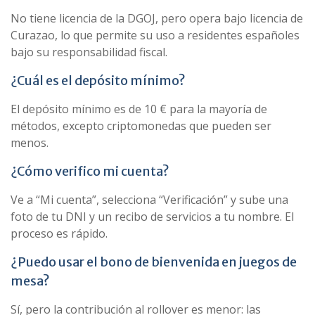
No tiene licencia de la DGOJ, pero opera bajo licencia de
Curazao, lo que permite su uso a residentes españoles
bajo su responsabilidad fiscal.
¿Cuál es el depósito mínimo?
El depósito mínimo es de 10 € para la mayoría de
métodos, excepto criptomonedas que pueden ser
menos.
¿Cómo verifico mi cuenta?
Ve a “Mi cuenta”, selecciona “Verificación” y sube una
foto de tu DNI y un recibo de servicios a tu nombre. El
proceso es rápido.
¿Puedo usar el bono de bienvenida en juegos de
mesa?
Sí, pero la contribución al rollover es menor: las