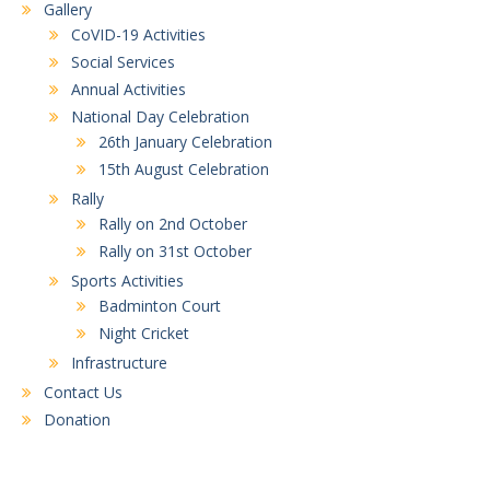
Gallery
CoVID-19 Activities
Social Services
Annual Activities
National Day Celebration
26th January Celebration
15th August Celebration
Rally
Rally on 2nd October
Rally on 31st October
Sports Activities
Badminton Court
Night Cricket
Infrastructure
Contact Us
Donation