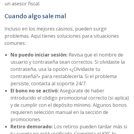
un asesor fiscal.
Cuando algo sale mal
Incluso en los mejores casinos, pueden surgir
problemas. Aquí tienes soluciones para situaciones
comunes:
No puedo iniciar sesión:
Revisa que el nombre de
usuario y contraseña sean correctos. Si olvidaste la
contraseña, usa la opción «¿Olvidaste tu
contraseña?» para restablecerla. Si el problema
persiste, contacta al soporte 24/7.
El bono no se activó:
Asegúrate de haber
introducido el código promocional correcto (si aplica)
y de cumplir con el depósito mínimo. Algunos bonos
requieren selección manual en la sección de
promociones.
Retiro demorado:
Los retiros pueden tardar más si
tu cuenta no está verificada. Completa el KYC lo