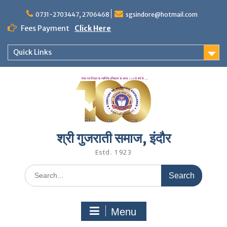
Skip
to
0731-2703447, 2706468
sgsindore@hotmail.com
content
Fees Payment
Click Here
Quick Links
श्री गुजराती समाज, इंदौर
Estd. 1923
Search
for:
Menu