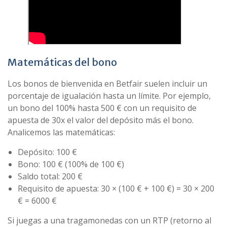
Matemáticas del bono
Los bonos de bienvenida en Betfair suelen incluir un
porcentaje de igualación hasta un límite. Por ejemplo,
un bono del 100% hasta 500 € con un requisito de
apuesta de 30x el valor del depósito más el bono.
Analicemos las matemáticas:
Depósito: 100 €
Bono: 100 € (100% de 100 €)
Saldo total: 200 €
Requisito de apuesta: 30 × (100 € + 100 €) = 30 × 200
€ = 6000 €
Si juegas a una tragamonedas con un RTP (retorno al