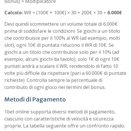
Bonus) × Moltiplicatore
Calcolo:
WR = (100€ + 100€) × 30 = 200€ × 30 =
6.000€
Devi quindi scommettere un volume totale di 6.000€
prima di soddisfare le condizioni. Se giochi a un titolo
che contribuisce per il 100% al WR (ad esempio, molti
slot), ogni 10€ di puntata riducono il WR di 10€. Se
giochi a un titolo che contribuisce solo per il 10% (ad
esempio, alcuni giochi da tavolo), solo 1€ di ogni 10€
puntati andrà a scalare il WR, rendendolo di fatto 10
volte più difficile da rispettare (pari a 60.000€ di puntate
richieste). Controlla sempre la percentuale di
contributo di ogni gioco nei termini del bonus.
Metodi di Pagamento
1bet online supporta diversi metodi di pagamento,
ciascuno con caratteristiche di velocità e sicurezza
proprie. La tabella seguente offre un confronto rapido.