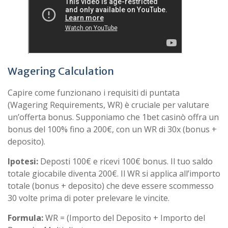
Wagering Calculation
Capire come funzionano i requisiti di puntata
(Wagering Requirements, WR) è cruciale per valutare
un’offerta bonus. Supponiamo che 1bet casinò offra un
bonus del 100% fino a 200€, con un WR di 30x (bonus +
deposito).
Ipotesi:
Deposti 100€ e ricevi 100€ bonus. Il tuo saldo
totale giocabile diventa 200€. Il WR si applica all’importo
totale (bonus + deposito) che deve essere scommesso
30 volte prima di poter prelevare le vincite.
Formula:
WR = (Importo del Deposito + Importo del