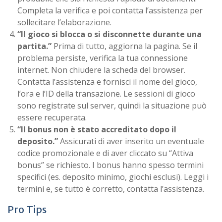
Completa la verifica e poi contatta l’assistenza per
sollecitare l’elaborazione.
“Il gioco si blocca o si disconnette durante una
partita.”
Prima di tutto, aggiorna la pagina. Se il
problema persiste, verifica la tua connessione
internet. Non chiudere la scheda del browser.
Contatta l’assistenza e fornisci il nome del gioco,
l’ora e l’ID della transazione. Le sessioni di gioco
sono registrate sul server, quindi la situazione può
essere recuperata.
“Il bonus non è stato accreditato dopo il
deposito.”
Assicurati di aver inserito un eventuale
codice promozionale e di aver cliccato su “Attiva
bonus” se richiesto. I bonus hanno spesso termini
specifici (es. deposito minimo, giochi esclusi). Leggi i
termini e, se tutto è corretto, contatta l’assistenza.
Pro Tips