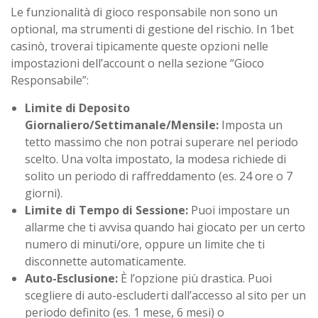
Le funzionalità di gioco responsabile non sono un
optional, ma strumenti di gestione del rischio. In 1bet
casinò, troverai tipicamente queste opzioni nelle
impostazioni dell’account o nella sezione “Gioco
Responsabile”:
Limite di Deposito
Giornaliero/Settimanale/Mensile:
Imposta un
tetto massimo che non potrai superare nel periodo
scelto. Una volta impostato, la modesa richiede di
solito un periodo di raffreddamento (es. 24 ore o 7
giorni).
Limite di Tempo di Sessione:
Puoi impostare un
allarme che ti avvisa quando hai giocato per un certo
numero di minuti/ore, oppure un limite che ti
disconnette automaticamente.
Auto-Esclusione:
È l’opzione più drastica. Puoi
scegliere di auto-escluderti dall’accesso al sito per un
periodo definito (es. 1 mese, 6 mesi) o