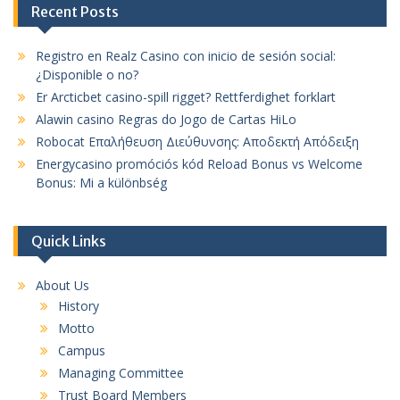
Recent Posts
Registro en Realz Casino con inicio de sesión social:
¿Disponible o no?
Er Arcticbet casino-spill rigget? Rettferdighet forklart
Alawin casino Regras do Jogo de Cartas HiLo
Robocat Επαλήθευση Διεύθυνσης: Αποδεκτή Απόδειξη
Energycasino promóciós kód Reload Bonus vs Welcome
Bonus: Mi a különbség
Quick Links
About Us
History
Motto
Campus
Managing Committee
Trust Board Members