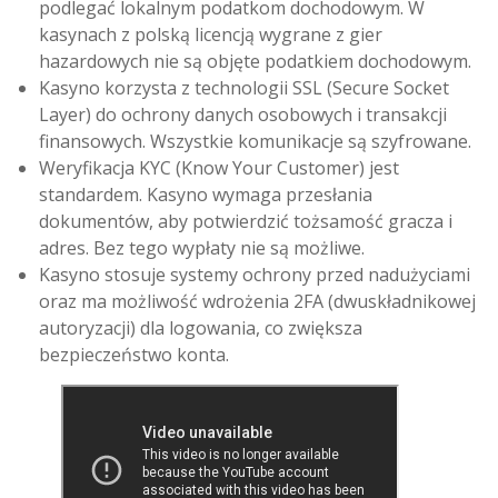
podlegać lokalnym podatkom dochodowym. W
kasynach z polską licencją wygrane z gier
hazardowych nie są objęte podatkiem dochodowym.
Kasyno korzysta z technologii SSL (Secure Socket
Layer) do ochrony danych osobowych i transakcji
finansowych. Wszystkie komunikacje są szyfrowane.
Weryfikacja KYC (Know Your Customer) jest
standardem. Kasyno wymaga przesłania
dokumentów, aby potwierdzić tożsamość gracza i
adres. Bez tego wypłaty nie są możliwe.
Kasyno stosuje systemy ochrony przed nadużyciami
oraz ma możliwość wdrożenia 2FA (dwuskładnikowej
autoryzacji) dla logowania, co zwiększa
bezpieczeństwo konta.