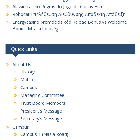
Alawin casino Regras do Jogo de Cartas HiLo
Robocat Επαλήθευση Διεύθυνσης: Αποδεκτή Απόδειξη
Energycasino promóciós kód Reload Bonus vs Welcome
Bonus: Mi a különbség
Quick Links
About Us
History
Motto
Campus
Managing Committee
Trust Board Members
President’s Message
Secretary’s Message
Campus
Campus-1 (Nasia Road)