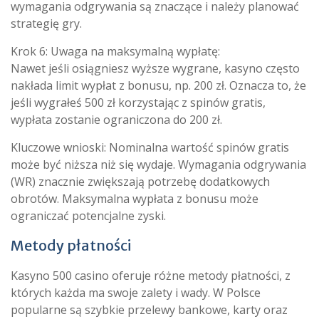
wymagania odgrywania są znaczące i należy planować
strategię gry.
Krok 6: Uwaga na maksymalną wypłatę:
Nawet jeśli osiągniesz wyższe wygrane, kasyno często
nakłada limit wypłat z bonusu, np. 200 zł. Oznacza to, że
jeśli wygrałeś 500 zł korzystając z spinów gratis,
wypłata zostanie ograniczona do 200 zł.
Kluczowe wnioski: Nominalna wartość spinów gratis
może być niższa niż się wydaje. Wymagania odgrywania
(WR) znacznie zwiększają potrzebę dodatkowych
obrotów. Maksymalna wypłata z bonusu może
ograniczać potencjalne zyski.
Metody płatności
Kasyno 500 casino oferuje różne metody płatności, z
których każda ma swoje zalety i wady. W Polsce
popularne są szybkie przelewy bankowe, karty oraz