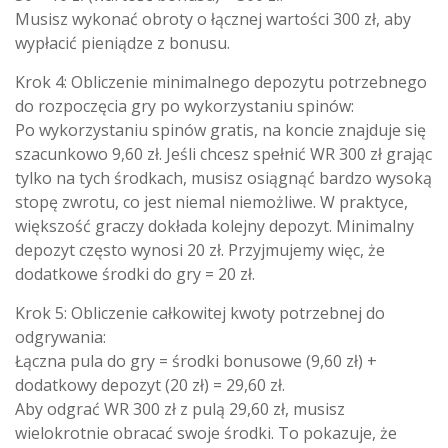
Musisz wykonać obroty o łącznej wartości 300 zł, aby
wypłacić pieniądze z bonusu.
Krok 4: Obliczenie minimalnego depozytu potrzebnego
do rozpoczęcia gry po wykorzystaniu spinów:
Po wykorzystaniu spinów gratis, na koncie znajduje się
szacunkowo 9,60 zł. Jeśli chcesz spełnić WR 300 zł grając
tylko na tych środkach, musisz osiągnąć bardzo wysoką
stopę zwrotu, co jest niemal niemożliwe. W praktyce,
większość graczy dokłada kolejny depozyt. Minimalny
depozyt często wynosi 20 zł. Przyjmujemy więc, że
dodatkowe środki do gry = 20 zł.
Krok 5: Obliczenie całkowitej kwoty potrzebnej do
odgrywania:
Łączna pula do gry = środki bonusowe (9,60 zł) +
dodatkowy depozyt (20 zł) = 29,60 zł.
Aby odgrać WR 300 zł z pulą 29,60 zł, musisz
wielokrotnie obracać swoje środki. To pokazuje, że