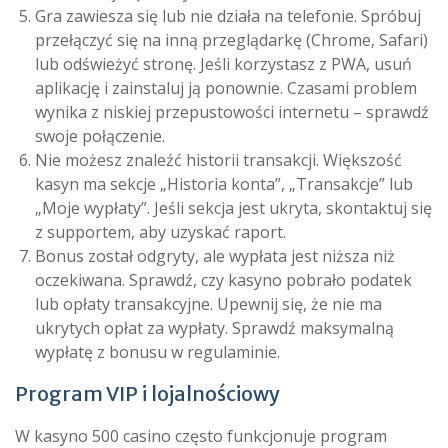
Gra zawiesza się lub nie działa na telefonie. Spróbuj
przełączyć się na inną przeglądarkę (Chrome, Safari)
lub odświeżyć stronę. Jeśli korzystasz z PWA, usuń
aplikację i zainstaluj ją ponownie. Czasami problem
wynika z niskiej przepustowości internetu – sprawdź
swoje połączenie.
Nie możesz znaleźć historii transakcji. Większość
kasyn ma sekcje „Historia konta”, „Transakcje” lub
„Moje wypłaty”. Jeśli sekcja jest ukryta, skontaktuj się
z supportem, aby uzyskać raport.
Bonus został odgryty, ale wypłata jest niższa niż
oczekiwana. Sprawdź, czy kasyno pobrało podatek
lub opłaty transakcyjne. Upewnij się, że nie ma
ukrytych opłat za wypłaty. Sprawdź maksymalną
wypłatę z bonusu w regulaminie.
Program VIP i lojalnościowy
W kasyno 500 casino często funkcjonuje program