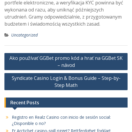
portfele elektroniczne, a weryfikacja KYC powinna być
wykonana od razu, aby uniknąć późniejszych
utrudnień. Gramy odpowiedzialnie, z przygotowanym
budżetem i świadomością wszystkich zasad.
Uncategorized
Post
Ako používať GGBet promo kód a hrať na GGBet SK
navigation
– návod
Syndicate Casino Login & Bonus Guide – Step-by-
Step Math
Recent Posts
Registro en Realz Casino con inicio de sesión social:
¿Disponible o no?
Er Arcticbet casino-spill rigget? Rettferdighet forklart