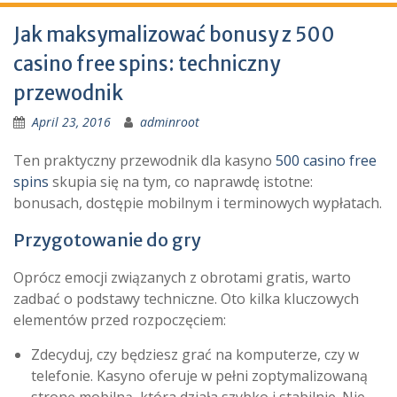
Jak maksymalizować bonusy z 500
casino free spins: techniczny
przewodnik
April 23, 2016
adminroot
Ten praktyczny przewodnik dla kasyno
500 casino free
spins
skupia się na tym, co naprawdę istotne:
bonusach, dostępie mobilnym i terminowych wypłatach.
Przygotowanie do gry
Oprócz emocji związanych z obrotami gratis, warto
zadbać o podstawy techniczne. Oto kilka kluczowych
elementów przed rozpoczęciem:
Zdecyduj, czy będziesz grać na komputerze, czy w
telefonie. Kasyno oferuje w pełni zoptymalizowaną