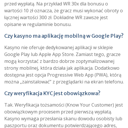
przed wypłatą. Na przykład WR 30x dla bonusu o
wartości 10 zł oznacza, że gracz musi wykonać obroty o
łącznej wartości 300 zł. Dokładne WR zawsze jest
opisane w regulaminie bonusu.
Czy kasyno ma aplikację mobilną w Google Play?
Kasyno nie oferuje dedykowanej aplikacji w sklepie
Google Play lub Apple App Store. Zamiast tego, gracze
mogą korzystać z bardzo dobrze zoptymalizowanej
strony mobilnej, która działa jak aplikacja. Dodatkowo
dostępna jest opcja Progressive Web App (PWA), którą
można „zainstalować” z przeglądarki na ekran telefonu.
Czy weryfikacja KYC jest obowiązkowa?
Tak. Weryfikacja tożsamości (Know Your Customer) jest
obowiązkowym procesem przed pierwszą wypłatą.
Kasyno wymaga przesłania skanu dowodu osobisty lub
paszportu oraz dokumentu potwierdzającego adres,