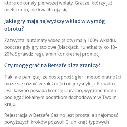
które dokonały pierwszej wpłaty. Gracze, którzy już
mieli konto, nie kwalifikują się.
Jakie gry mają najwyższy wkład w wymóg
obrotu?
Zazwyczaj automaty wideo (sloty) mają 100% wkładu,
podczas gdy gry stołowe (blackjack, ruletka) tylko 10–
20%. Sprawdź regulamin konkretnej promocji.
Czy mogę grać na Betsafe pl za granicą?
Tak, ale pamiętaj, że dostępność gier i metod płatności
może się różnić w zależności od jurysdykcji. Ponadto,
jeśli kasyno posiada licencję Curacao, wygrane mogą
podlegać lokalnym podatkom dochodowym w Twoim
kraju.
Rejestracja w Betsafe Casino jest prosta, a znajomość
powyższych kroków pozwoli Ci uniknąć typowych