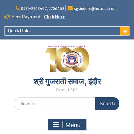
Skip
to
0731-2703447, 2706468
sgsindore@hotmail.com
content
Fees Payment
Click Here
Quick Links
श्री गुजराती समाज, इंदौर
Estd. 1923
Search
for:
Menu