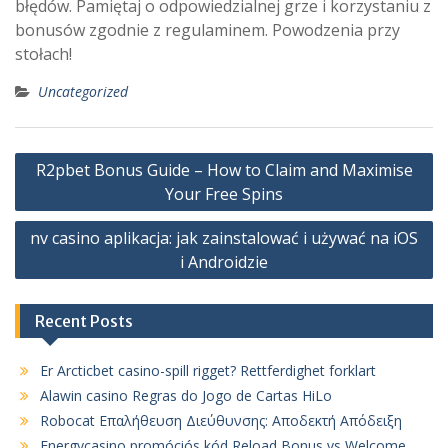
błędów. Pamiętaj o odpowiedzialnej grze i korzystaniu z
bonusów zgodnie z regulaminem. Powodzenia przy
stołach!
Uncategorized
Post
R2pbet Bonus Guide – How to Claim and Maximise
navigation
Your Free Spins
nv casino aplikacja: jak zainstalować i używać na iOS
i Androidzie
Recent Posts
Er Arcticbet casino-spill rigget? Rettferdighet forklart
Alawin casino Regras do Jogo de Cartas HiLo
Robocat Επαλήθευση Διεύθυνσης: Αποδεκτή Απόδειξη
Energycasino promóciós kód Reload Bonus vs Welcome