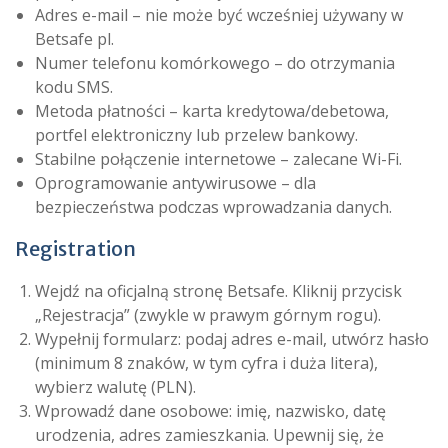
Adres e-mail – nie może być wcześniej używany w
Betsafe pl.
Numer telefonu komórkowego – do otrzymania
kodu SMS.
Metoda płatności – karta kredytowa/debetowa,
portfel elektroniczny lub przelew bankowy.
Stabilne połączenie internetowe – zalecane Wi-Fi.
Oprogramowanie antywirusowe – dla
bezpieczeństwa podczas wprowadzania danych.
Registration
Wejdź na oficjalną stronę Betsafe. Kliknij przycisk
„Rejestracja” (zwykle w prawym górnym rogu).
Wypełnij formularz: podaj adres e-mail, utwórz hasło
(minimum 8 znaków, w tym cyfra i duża litera),
wybierz walutę (PLN).
Wprowadź dane osobowe: imię, nazwisko, datę
urodzenia, adres zamieszkania. Upewnij się, że