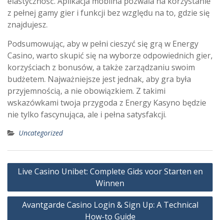
elastyczność. Aplikacja mobilna pozwala na korzystanie
z pełnej gamy gier i funkcji bez względu na to, gdzie się
znajdujesz.
Podsumowując, aby w pełni cieszyć się grą w Energy
Casino, warto skupić się na wyborze odpowiednich gier,
korzyściach z bonusów, a także zarządzaniu swoim
budżetem. Najważniejsze jest jednak, aby gra była
przyjemnością, a nie obowiązkiem. Z takimi
wskazówkami twoja przygoda z Energy Kasyno będzie
nie tylko fascynująca, ale i pełna satysfakcji.
Uncategorized
Post
Live Casino Unibet: Complete Gids voor Starten en
navigation
Winnen
Avantgarde Casino Login & Sign Up: A Technical
How-to Guide