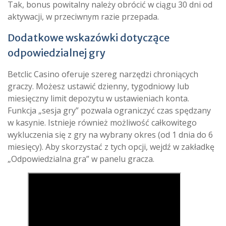
Tak, bonus powitalny należy obrócić w ciągu 30 dni od
aktywacji, w przeciwnym razie przepada.
Dodatkowe wskazówki dotyczące
odpowiedzialnej gry
Betclic Casino oferuje szereg narzędzi chroniących
graczy. Możesz ustawić dzienny, tygodniowy lub
miesięczny limit depozytu w ustawieniach konta.
Funkcja „sesja gry” pozwala ograniczyć czas spędzany
w kasynie. Istnieje również możliwość całkowitego
wykluczenia się z gry na wybrany okres (od 1 dnia do 6
miesięcy). Aby skorzystać z tych opcji, wejdź w zakładkę
„Odpowiedzialna gra” w panelu gracza.