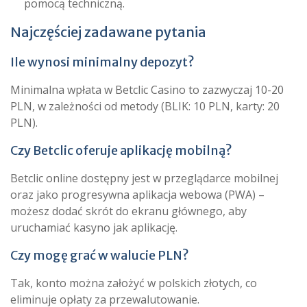
pomocą techniczną.
Najczęściej zadawane pytania
Ile wynosi minimalny depozyt?
Minimalna wpłata w Betclic Casino to zazwyczaj 10-20
PLN, w zależności od metody (BLIK: 10 PLN, karty: 20
PLN).
Czy Betclic oferuje aplikację mobilną?
Betclic online dostępny jest w przeglądarce mobilnej
oraz jako progresywna aplikacja webowa (PWA) –
możesz dodać skrót do ekranu głównego, aby
uruchamiać kasyno jak aplikację.
Czy mogę grać w walucie PLN?
Tak, konto można założyć w polskich złotych, co
eliminuje opłaty za przewalutowanie.