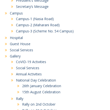
President’s Message
Secretary’s Message
Campus
Campus-1 (Nasia Road)
Campus-2 (Maharani Road)
Campus-3 (Scheme No. 54 Campus)
Hospital
Guest House
Social Services
Gallery
CoVID-19 Activities
Social Services
Annual Activities
National Day Celebration
26th January Celebration
15th August Celebration
Rally
Rally on 2nd October