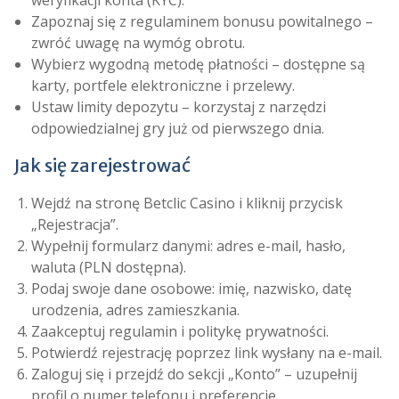
weryfikacji konta (KYC).
Zapoznaj się z regulaminem bonusu powitalnego –
zwróć uwagę na wymóg obrotu.
Wybierz wygodną metodę płatności – dostępne są
karty, portfele elektroniczne i przelewy.
Ustaw limity depozytu – korzystaj z narzędzi
odpowiedzialnej gry już od pierwszego dnia.
Jak się zarejestrować
Wejdź na stronę Betclic Casino i kliknij przycisk
„Rejestracja”.
Wypełnij formularz danymi: adres e-mail, hasło,
waluta (PLN dostępna).
Podaj swoje dane osobowe: imię, nazwisko, datę
urodzenia, adres zamieszkania.
Zaakceptuj regulamin i politykę prywatności.
Potwierdź rejestrację poprzez link wysłany na e-mail.
Zaloguj się i przejdź do sekcji „Konto” – uzupełnij
profil o numer telefonu i preferencje.