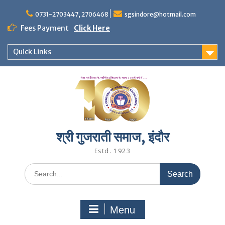
Skip
to
0731-2703447, 2706468
sgsindore@hotmail.com
content
Fees Payment
Click Here
Quick Links
श्री गुजराती समाज, इंदौर
Estd. 1923
Search
for:
Menu