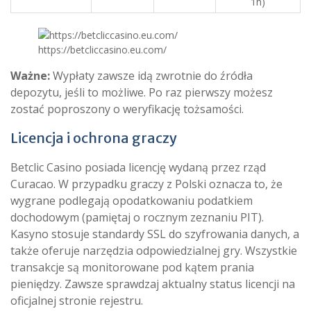
1h)
https://betcliccasino.eu.com/
Ważne:
Wypłaty zawsze idą zwrotnie do źródła
depozytu, jeśli to możliwe. Po raz pierwszy możesz
zostać poproszony o weryfikację tożsamości.
Licencja i ochrona graczy
Betclic Casino posiada licencję wydaną przez rząd
Curacao. W przypadku graczy z Polski oznacza to, że
wygrane podlegają opodatkowaniu podatkiem
dochodowym (pamiętaj o rocznym zeznaniu PIT).
Kasyno stosuje standardy SSL do szyfrowania danych, a
także oferuje narzędzia odpowiedzialnej gry. Wszystkie
transakcje są monitorowane pod kątem prania
pieniędzy. Zawsze sprawdzaj aktualny status licencji na
oficjalnej stronie rejestru.