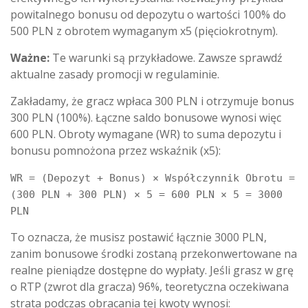
powitalnego bonusu od depozytu o wartości 100% do
500 PLN z obrotem wymaganym x5 (pięciokrotnym).
Ważne:
Te warunki są przykładowe. Zawsze sprawdź
aktualne zasady promocji w regulaminie.
Zakładamy, że gracz wpłaca 300 PLN i otrzymuje bonus
300 PLN (100%). Łączne saldo bonusowe wynosi więc
600 PLN. Obroty wymagane (WR) to suma depozytu i
bonusu pomnożona przez wskaźnik (x5):
WR = (Depozyt + Bonus) × Współczynnik Obrotu =
(300 PLN + 300 PLN) × 5 = 600 PLN × 5 = 3000
PLN
To oznacza, że musisz postawić łącznie 3000 PLN,
zanim bonusowe środki zostaną przekonwertowane na
realne pieniądze dostępne do wypłaty. Jeśli grasz w grę
o RTP (zwrot dla gracza) 96%, teoretyczna oczekiwana
strata podczas obracania tej kwoty wynosi: