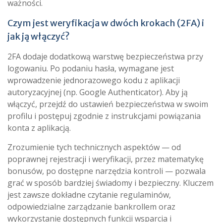
ważności.
Czym jest weryfikacja w dwóch krokach (2FA) i
jak ją włączyć?
2FA dodaje dodatkową warstwę bezpieczeństwa przy
logowaniu. Po podaniu hasła, wymagane jest
wprowadzenie jednorazowego kodu z aplikacji
autoryzacyjnej (np. Google Authenticator). Aby ją
włączyć, przejdź do ustawień bezpieczeństwa w swoim
profilu i postępuj zgodnie z instrukcjami powiązania
konta z aplikacją.
Zrozumienie tych technicznych aspektów — od
poprawnej rejestracji i weryfikacji, przez matematykę
bonusów, po dostępne narzędzia kontroli — pozwala
grać w sposób bardziej świadomy i bezpieczny. Kluczem
jest zawsze dokładne czytanie regulaminów,
odpowiedzialne zarządzanie bankrollem oraz
wykorzystanie dostępnych funkcji wsparcia i