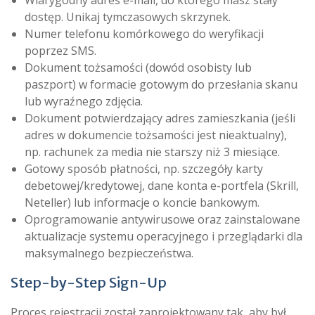
Wiarygodny adres e-mail, do którego masz stały
dostęp. Unikaj tymczasowych skrzynek.
Numer telefonu komórkowego do weryfikacji
poprzez SMS.
Dokument tożsamości (dowód osobisty lub
paszport) w formacie gotowym do przesłania skanu
lub wyraźnego zdjęcia.
Dokument potwierdzający adres zamieszkania (jeśli
adres w dokumencie tożsamości jest nieaktualny),
np. rachunek za media nie starszy niż 3 miesiące.
Gotowy sposób płatności, np. szczegóły karty
debetowej/kredytowej, dane konta e-portfela (Skrill,
Neteller) lub informacje o koncie bankowym.
Oprogramowanie antywirusowe oraz zainstalowane
aktualizacje systemu operacyjnego i przeglądarki dla
maksymalnego bezpieczeństwa.
Step-by-Step Sign-Up
Proces rejestracji został zaprojektowany tak, aby był