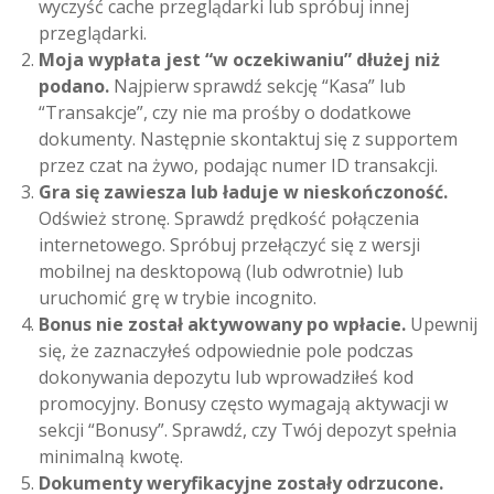
wyczyść cache przeglądarki lub spróbuj innej
przeglądarki.
Moja wypłata jest “w oczekiwaniu” dłużej niż
podano.
Najpierw sprawdź sekcję “Kasa” lub
“Transakcje”, czy nie ma prośby o dodatkowe
dokumenty. Następnie skontaktuj się z supportem
przez czat na żywo, podając numer ID transakcji.
Gra się zawiesza lub ładuje w nieskończoność.
Odśwież stronę. Sprawdź prędkość połączenia
internetowego. Spróbuj przełączyć się z wersji
mobilnej na desktopową (lub odwrotnie) lub
uruchomić grę w trybie incognito.
Bonus nie został aktywowany po wpłacie.
Upewnij
się, że zaznaczyłeś odpowiednie pole podczas
dokonywania depozytu lub wprowadziłeś kod
promocyjny. Bonusy często wymagają aktywacji w
sekcji “Bonusy”. Sprawdź, czy Twój depozyt spełnia
minimalną kwotę.
Dokumenty weryfikacyjne zostały odrzucone.