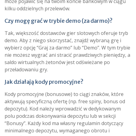
może pojawić się na twoim koncie bankowym w ciągu
kilku oddzielnych przelewów.
Czy mogę grać w trybie demo (za darmo)?
Tak, większość dostawców gier slotowych oferuje tryb
demo. Aby z niego skorzystać, znajdź wybraną grę i
wybierz opcję “Graj za darmo” lub “Demo”. W tym trybie
nie możesz wygrać ani stracić prawdziwych pieniędzy, a
saldo wirtualnych żetonów jest odświeżane po
przeładowaniu gry.
Jak działają kody promocyjne?
Kody promocyjne (bonusowe) to ciągi znaków, które
aktywują specyficzną ofertę (np. free spiny, bonus od
depozytu). Kod należy wprowadzić w dedykowanym
polu podczas dokonywania depozytu lub w sekcji
“Bonusy”. Każdy kod ma własny regulamin dotyczący
minimalnego depozytu, wymaganego obrotu i