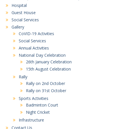
Hospital
Guest House
Social Services
Gallery
CoVID-19 Activities
Social Services
Annual Activities
National Day Celebration
26th January Celebration
15th August Celebration
Rally
Rally on 2nd October
Rally on 31st October
Sports Activities
Badminton Court
Night Cricket
Infrastructure
Contact Us