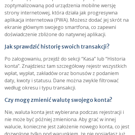
zoptymalizowaną pod urządzenia mobilne wersję
strony internetowej, która działa jak progresywna
aplikacja internetowa (PWA). Możesz dodać jej skrót na
ekranie głównym swojego smartfona, co zapewni
doświadczenie zbliżone do natywnej aplikacji.
Jak sprawdzić historię swoich transakcji?
Po zalogowaniu, przejdź do sekcji “Kasa” lub “Historia
konta”. Znajdziesz tam szczegółowy rejestr wszystkich
wpłat, wypłat, zakładów oraz bonusów z podaniem
daty, kwoty i statusu. Dane można zwykle filtrować
według okresu i typu transakcji.
Czy mogę zmienić walutę swojego konta?
Nie, waluta konta jest wybierana podczas rejestracji i
nie może być później zmieniona. Aby grać w innej
walucie, konieczne jest założenie nowego konta, co jest
dozwolone tylko pod warunkiem, że nie posiadasz już