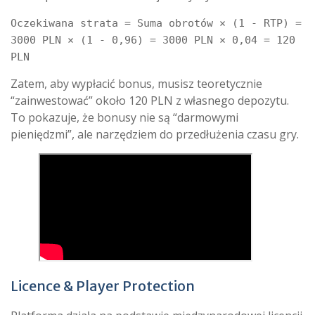
Oczekiwana strata = Suma obrotów × (1 - RTP) =
3000 PLN × (1 - 0,96) = 3000 PLN × 0,04 = 120
PLN
Zatem, aby wypłacić bonus, musisz teoretycznie
“zainwestować” około 120 PLN z własnego depozytu.
To pokazuje, że bonusy nie są “darmowymi
pieniędzmi”, ale narzędziem do przedłużenia czasu gry.
Licence & Player Protection