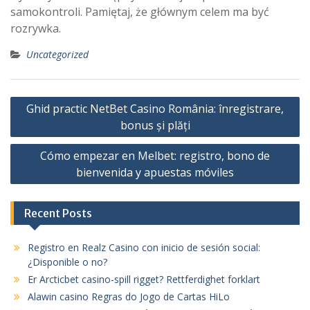
samokontroli. Pamiętaj, że głównym celem ma być
rozrywka.
Uncategorized
Post
Ghid practic NetBet Casino România: înregistrare,
navigation
bonus și plăți
Cómo empezar en Melbet: registro, bono de
bienvenida y apuestas móviles
Recent Posts
Registro en Realz Casino con inicio de sesión social:
¿Disponible o no?
Er Arcticbet casino-spill rigget? Rettferdighet forklart
Alawin casino Regras do Jogo de Cartas HiLo