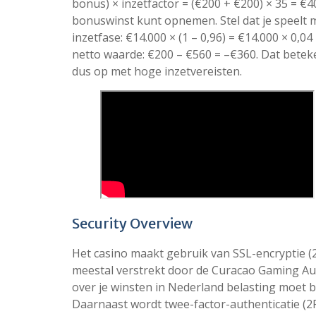
bonus) × inzetfactor = (€200 + €200) × 35 = €4
bonuswinst kunt opnemen. Stel dat je speelt 
inzetfase: €14.000 × (1 – 0,96) = €14.000 × 0,
netto waarde: €200 – €560 = –€360. Dat beteken
dus op met hoge inzetvereisten.
Security Overview
Het casino maakt gebruik van SSL-encryptie (2
meestal verstrekt door de Curacao Gaming Autho
over je winsten in Nederland belasting moet 
Daarnaast wordt twee-factor-authenticatie (2F