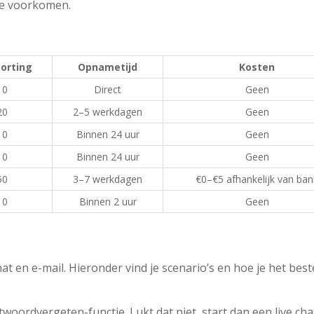
te voorkomen.
torting
Opnametijd
Kosten
10
Direct
Geen
20
2–5 werkdagen
Geen
10
Binnen 24 uur
Geen
10
Binnen 24 uur
Geen
50
3–7 werkdagen
€0–€5 afhankelijk van ban
10
Binnen 2 uur
Geen
hat en e-mail. Hieronder vind je scenario’s en hoe je het best
oordvergeten-functie. Lukt dat niet, start dan een live cha