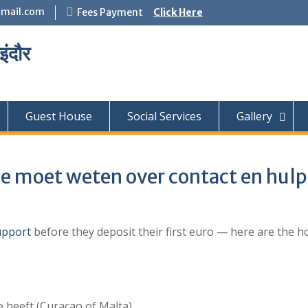
mail.com
Fees Payment
Click Here
इंदौर
Guest House
Social Services
Gallery
je moet weten over contact en hulp
upport
before they deposit their first euro — here are the h
e heeft (Curacao of Malta).