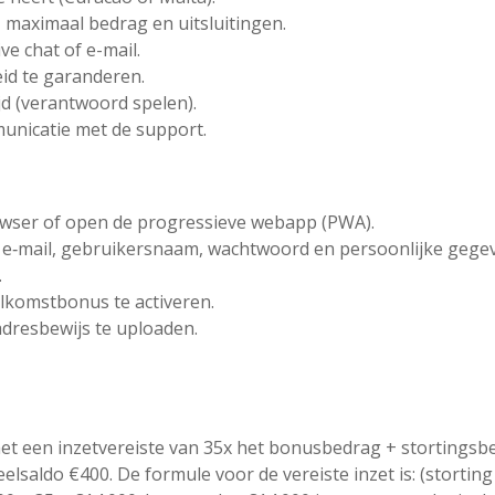
 maximaal bedrag en uitsluitingen.
ve chat of e-mail.
eid te garanderen.
ijd (verantwoord spelen).
unicatie met de support.
rowser of open de progressieve webapp (PWA).
in: e‑mail, gebruikersnaam, wachtwoord en persoonlijke gege
.
lkomstbonus te activeren.
adresbewijs te uploaden.
et een inzetvereiste van 35x het bonusbedrag + stortingsb
lsaldo €400. De formule voor de vereiste inzet is: (storting