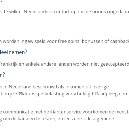
l?
us’ te willen. Neem anders contact op om de bonus ongedaan
en worden ingewisseld voor free spins, bonussen of cashback
n deelnemen?
, Frankrijk en enkele andere landen worden niet geaccepteerd
en?
n in Nederland beschouwd als inkomen uit overige
en je 30% kansspelbelasting verschuldigd. Raadpleeg een
ke communicatie met de klantenservice voorkomen de meest
ng om de kanalen te testen, en lees eerst de algemene