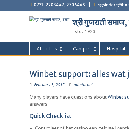
Skip
0731-2703447, 2706468
sgsindore@hot
to
content
श्री गुजराती समाज, 
Estd. 1923
About Us
Campus
Hospital
Winbet support: alles wat 
February 3, 2015
adminroot
Many players have questions about
Winbet s
answers.
Quick Checklist
Controleer of het casino een geldige licenti