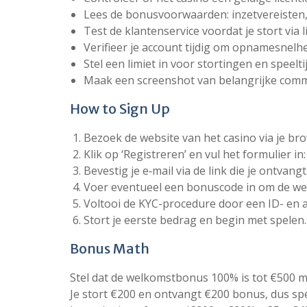
Lees de bonusvoorwaarden: inzetvereisten,
Test de klantenservice voordat je stort via li
Verifieer je account tijdig om opnamesnelh
Stel een limiet in voor stortingen en speelt
Maak een screenshot van belangrijke comm
How to Sign Up
Bezoek de website van het casino via je b
Klik op ‘Registreren’ en vul het formulier 
Bevestig je e‑mail via de link die je ontvangt
Voer eventueel een bonuscode in om de we
Voltooi de KYC-procedure door een ID- en 
Stort je eerste bedrag en begin met spelen.
Bonus Math
Stel dat de welkomstbonus 100% is tot €500 m
Je stort €200 en ontvangt €200 bonus, dus spee