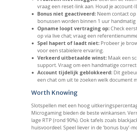
vraag een reset-link aan. Houd je account-I
Bonus niet geactiveerd:
Neem contact op v
bonussen worden binnen 1 uur handmatig 
Opname loopt vertraging op:
Check eerst
op via live chat; vraag een referentienum
Spel hapert of laadt niet:
Probeer je brow
voor een stabielere ervaring.
Verkeerd uitbetaalde winst:
Maak een scr
support. Vraag om een handmatige correcti
Account tijdelijk geblokkeerd:
Dit gebeur
een chat om uit te zoeken welk document m
Worth Knowing
Slotspellen met een hoog uitkeringspercenta
Microgaming bieden de beste winkansen. Verm
lage RTP (rond 90%). Ook tafels zoals blackja
huisvoordeel. Speel liever in de ‘bonus buy’-mo