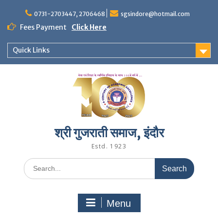
Skip
to
0731-2703447, 2706468
sgsindore@hotmail.com
content
Fees Payment
Click Here
Quick Links
श्री गुजराती समाज, इंदौर
Estd. 1923
Search
for:
Menu