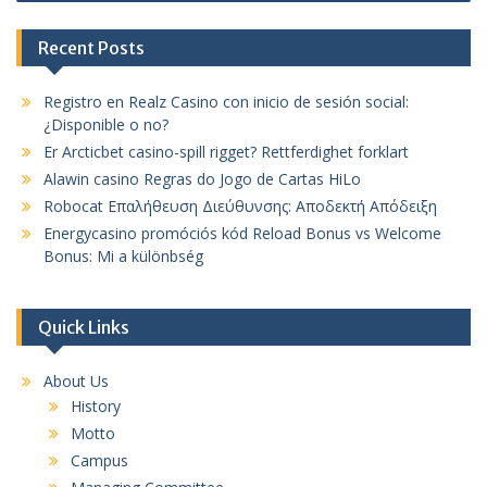
Recent Posts
Registro en Realz Casino con inicio de sesión social:
¿Disponible o no?
Er Arcticbet casino-spill rigget? Rettferdighet forklart
Alawin casino Regras do Jogo de Cartas HiLo
Robocat Επαλήθευση Διεύθυνσης: Αποδεκτή Απόδειξη
Energycasino promóciós kód Reload Bonus vs Welcome
Bonus: Mi a különbség
Quick Links
About Us
History
Motto
Campus