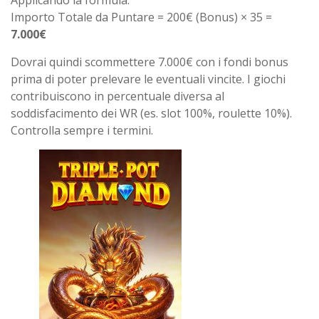
Applicando la formula:
Importo Totale da Puntare = 200€ (Bonus) × 35 =
7.000€
Dovrai quindi scommettere 7.000€ con i fondi bonus
prima di poter prelevare le eventuali vincite. I giochi
contribuiscono in percentuale diversa al
soddisfacimento dei WR (es. slot 100%, roulette 10%).
Controlla sempre i termini.