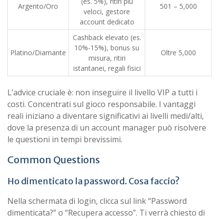
(es. 5%), ritiri più
Argento/Oro
501 – 5,000
veloci, gestore
account dedicato
Cashback elevato (es.
10%-15%), bonus su
Platino/Diamante
Oltre 5,000
misura, ritiri
istantanei, regali fisici
L’advice cruciale è: non inseguire il livello VIP a tutti i
costi. Concentrati sul gioco responsabile. I vantaggi
reali iniziano a diventare significativi ai livelli medi/alti,
dove la presenza di un account manager può risolvere
le questioni in tempi brevissimi.
Common Questions
Ho dimenticato la password. Cosa faccio?
Nella schermata di login, clicca sul link “Password
dimenticata?” o “Recupera accesso”. Ti verrà chiesto di